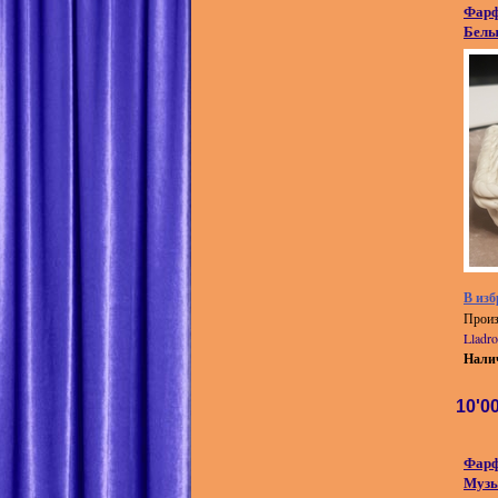
Фарф
Белы
В изб
Произ
Lladr
Нали
10'0
Фарф
Муз