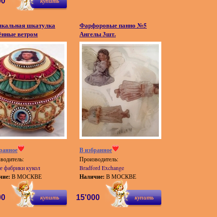
00
купить
кальная шкатулка
Фарфоровые панно №5
ённые ветром
Ангелы 3шт.
ранное
В избранное
водитель:
Производитель:
е фабрики кукол
Bradford Exchange
чие:
В МОСКВЕ
Наличие:
В МОСКВЕ
00
купить
15'000
купить