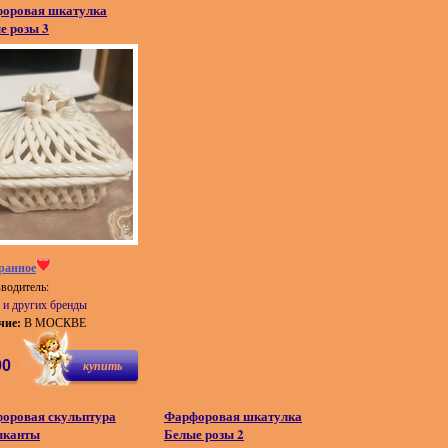
оровая шкатулка
е розы 3
ранное
водитель:
o и других бренды
чие:
В МОСКВЕ
00
купить
оровая скульптура
Фарфоровая шкатулка
ыканты
Белые розы 2