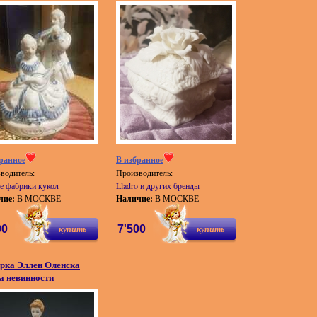
ранное
В избранное
водитель:
Производитель:
е фабрики кукол
Lladro и других бренды
чие:
В МОСКВЕ
Наличие:
В МОСКВЕ
00
купить
7'500
купить
рка Эллен Оленска
а невинности