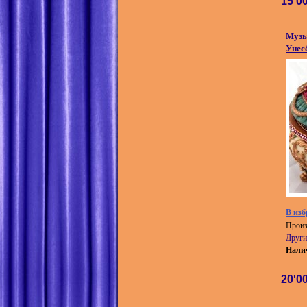
15'0
Музы
Унес
В изб
Произ
Други
Нали
20'0