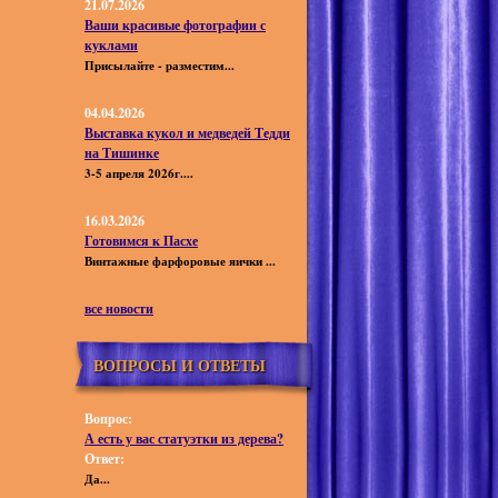
21.07.2026
Ваши красивые фотографии с
куклами
Присылайте - разместим...
04.04.2026
Выставка кукол и медведей Тедди
на Тишинке
3-5 апреля 2026г....
16.03.2026
Готовимся к Пасхе
Винтажные фарфоровые яички ...
все новости
ВОПРОСЫ И ОТВЕТЫ
Вопрос:
А есть у вас статуэтки из дерева?
Ответ:
Да...