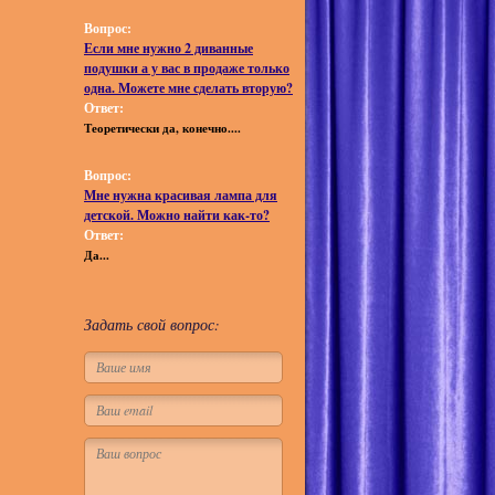
Вопрос:
Если мне нужно 2 диванные
подушки а у вас в продаже только
одна. Можете мне сделать вторую?
Ответ:
Теоретически да, конечно....
Вопрос:
Мне нужна красивая лампа для
детской. Можно найти как-то?
Ответ:
Да...
Задать свой вопрос: