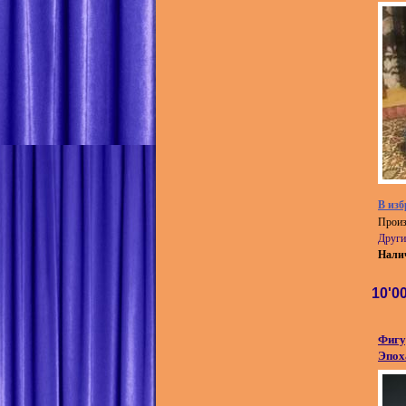
В изб
Произ
Други
Нали
10'0
Фигу
Эпох