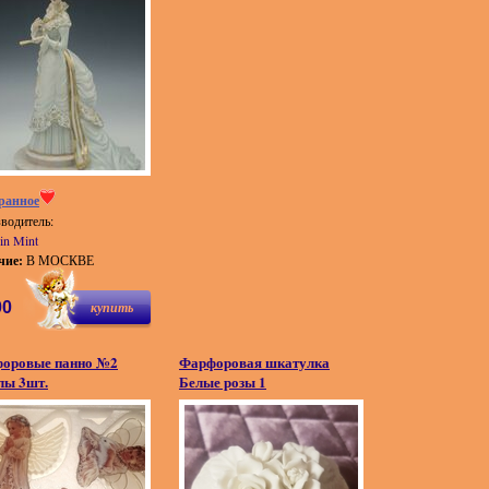
ранное
водитель:
in Mint
чие:
В МОСКВЕ
00
купить
оровые панно №2
Фарфоровая шкатулка
лы 3шт.
Белые розы 1