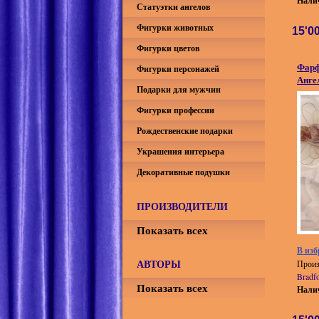
Нали
Статуэтки ангелов
Фигурки животных
15'0
Фигурки цветов
Фарф
Фигурки персонажей
Анге
Подарки для мужчин
Фигурки профессии
Рождественские подарки
Украшения интерьера
Декоративные подушки
ПРОИЗВОДИТЕЛИ
Показать всех
В изб
АВТОРЫ
Произ
Bradf
Показать всех
Нали