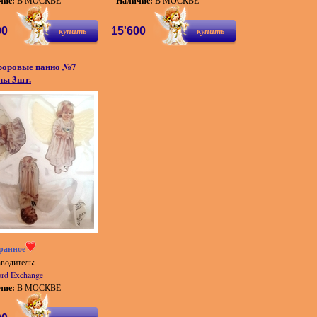
чие:
В МОСКВЕ
Наличие:
В МОСКВЕ
00
купить
15'600
купить
оровые панно №7
лы 3шт.
ранное
водитель:
ord Exchange
чие:
В МОСКВЕ