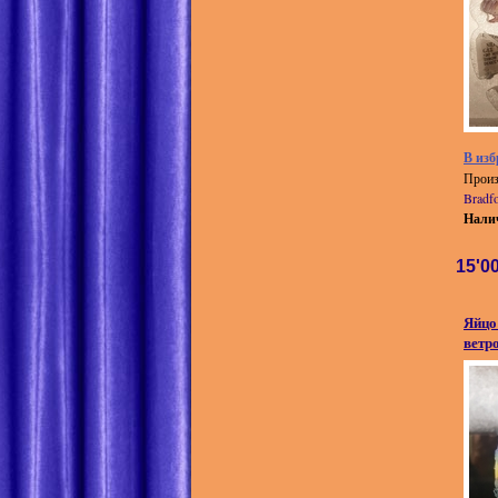
В изб
Произ
Bradf
Нали
15'0
Яйцо
ветр