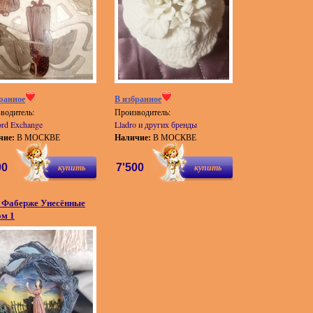
ранное
В избранное
водитель:
Производитель:
ord Exchange
Lladro и других бренды
чие:
В МОСКВЕ
Наличие:
В МОСКВЕ
00
купить
7'500
купить
 Фаберже Унесённые
ом 1