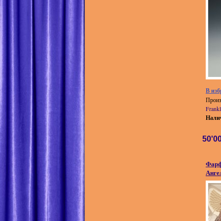
В изб
Произ
Frankl
Нали
50'0
Фарф
Анге