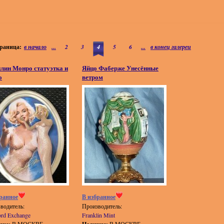
раница:
в начало
...
2
3
4
5
6
...
в конец галереи
лин Монро статуэтка и
Яйцо Фаберже Унесённые
о
ветром
ранное
В избранное
водитель:
Производитель:
ord Exchange
Franklin Mint