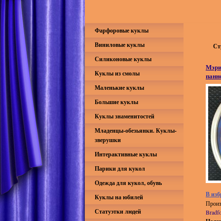
Фарфоровые куклы
Виниловые куклы
Ст
Силиконовые куклы
Мэри
Куклы из смолы
панн
Маленькие куклы
Большие куклы
Куклы знаменитостей
Младенцы-обезьянки. Куклы-
зверушки
Интерактивные куклы
Парики для кукол
Одежда для кукол, обувь
В изб
Куклы на юбилей
Произ
Статуэтки людей
Bradf