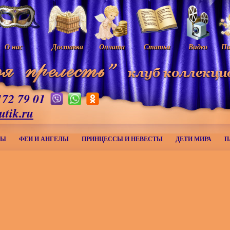
О нас
Доставка
Оплата
Статьи
Видео
Па
172 79 01
utik.ru
МЫ
ФЕИ И АНГЕЛЫ
ПРИНЦЕССЫ И НЕВЕСТЫ
ДЕТИ МИРА
П