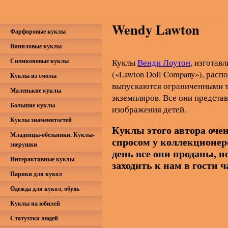
Wendy Lawton
Фарфоровые куклы
Виниловые куклы
Силиконовые куклы
Куклы
Венди Лоутон
, изготав
(«Lawton Doll Company»), рас
Куклы из смолы
выпускаются ограниченными ти
Маленькие куклы
экземпляров. Все они предста
Большие куклы
изображения детей.
Куклы знаменитостей
Куклы этого автора оче
Младенцы-обезьянки. Куклы-
спросом у коллекционер
зверушки
день все они проданы, н
Интерактивные куклы
заходить к нам в гости 
Парики для кукол
Одежда для кукол, обувь
Куклы на юбилей
Статуэтки людей