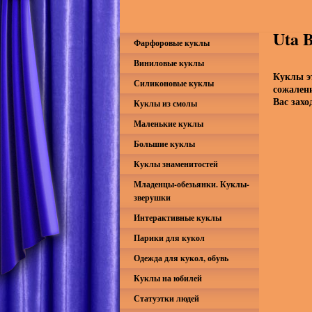
Uta 
Фарфоровые куклы
Виниловые куклы
Куклы э
Силиконовые куклы
сожален
Вас захо
Куклы из смолы
Маленькие куклы
Большие куклы
Куклы знаменитостей
Младенцы-обезьянки. Куклы-
зверушки
Интерактивные куклы
Парики для кукол
Одежда для кукол, обувь
Куклы на юбилей
Статуэтки людей