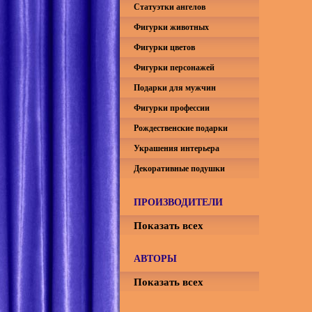
Статуэтки ангелов
Фигурки животных
Фигурки цветов
Фигурки персонажей
Подарки для мужчин
Фигурки профессии
Рождественские подарки
Украшения интерьера
Декоративные подушки
ПРОИЗВОДИТЕЛИ
Показать всех
АВТОРЫ
Показать всех