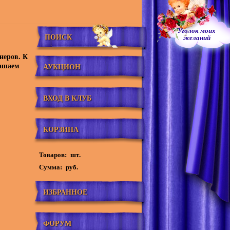
Уголок моих
ПОИСК
желаний
неров. К
лашаем
АУКЦИОН
ВХОД В КЛУБ
КОРЗИНА
Товаров:
шт.
Сумма:
руб.
ИЗБРАННОЕ
ФОРУМ