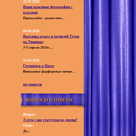
21.07.2026
Ваши красивые фотографии с
куклами
Присылайте - разместим...
04.04.2026
Выставка кукол и медведей Тедди
на Тишинке
3-5 апреля 2026г....
16.03.2026
Готовимся к Пасхе
Винтажные фарфоровые яички ...
все новости
ВОПРОСЫ И ОТВЕТЫ
Вопрос:
А есть у вас статуэтки из дерева?
Ответ:
Да...