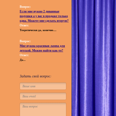
Вопрос:
Если мне нужно 2 диванные
подушки а у вас в продаже только
одна. Можете мне сделать вторую?
Ответ:
Теоретически да, конечно....
Вопрос:
Мне нужна красивая лампа для
детской. Можно найти как-то?
Ответ:
Да...
Задать свой вопрос: