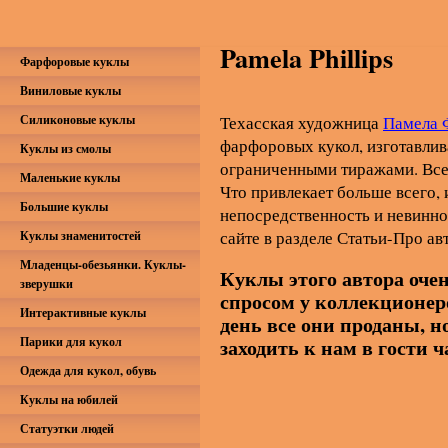
Pamela Phillips
Фарфоровые куклы
Виниловые куклы
Силиконовые куклы
Техасская художница
Памела 
фарфоровых кукол, изготавлива
Куклы из смолы
ограниченными тиражами. Все 
Маленькие куклы
Что привлекает больше всего, и
Большие куклы
непосредственность и невин
сайте в разделе Статьи-Про ав
Куклы знаменитостей
Младенцы-обезьянки. Куклы-
Куклы этого автора оче
зверушки
спросом у коллекционер
Интерактивные куклы
день все они проданы, н
Парики для кукол
заходить к нам в гости 
Одежда для кукол, обувь
Куклы на юбилей
Статуэтки людей