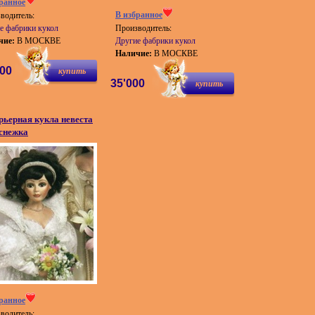
ранное
В избранное
водитель:
е фабрики кукол
Производитель:
чие:
В МОСКВЕ
Другие фабрики кукол
Наличие:
В МОСКВЕ
000
купить
35'000
купить
рьерная кукла невеста
снежка
ранное
водитель: