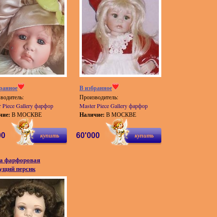
ранное
В избранное
водитель:
Производитель:
r Piece Gallery фарфор
Master Piece Gallery фарфор
чие:
В МОСКВЕ
Наличие:
В МОСКВЕ
00
купить
60'000
купить
а фарфоровая
ущий персик