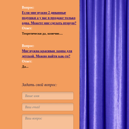
Вопрос:
Если мне нужно 2 диванные
подушки а у вас в продаже только
одна. Можете мне сделать вторую?
Ответ:
Теоретически да, конечно....
Вопрос:
Мне нужна красивая лампа для
детской. Можно найти как-то?
Ответ:
Да...
Задать свой вопрос: