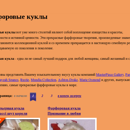
оровые куклы
ые куклы
вот уже много столетий являют собой воплощение изящества и красоты,
ости и истинной ценности. Эти прекрасные фарфоровые творения, произведенные знам
тановится коллекционной куклой и со временем превращается в настоящую семейную р
даваемую из поколения в поколение.
ая кукла
- едва ли не самый лучший подарок для любой женщины, самый желанный и 
ивы представить Вашему взыскательному вкусу куклы компаний
MasterPiece Gallery
,
Par
ayzah Spanos
,
Rustie
,
Mundia Collection
,
Ashton-Drake
,
Marie Osmond
и других, выпуска
ению, самые прекрасные фарфоровые куклы в мире.
раница:
в начало
1
2
3
в конец галереи
рьерная кукла
Фарфоровая кукла
iacci шут короля
Признание в любви