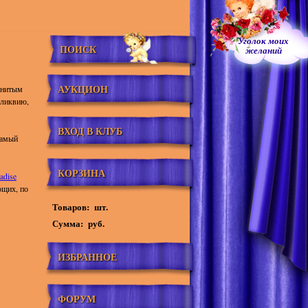
Уголок моих
ПОИСК
желаний
АУКЦИОН
енитым
еликвию,
ВХОД В КЛУБ
самый
КОРЗИНА
adise
ющих, по
Товаров:
шт.
Сумма:
руб.
ИЗБРАННОЕ
ФОРУМ