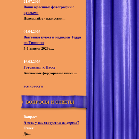
21.07.2026
Ваши красивые фотографии с
куклами
Присылайте - разместим...
04.04.2026
Выставка кукол и медведей Тедди
на Тишинке
3-5 апреля 2026г....
16.03.2026
Готовимся к Пасхе
Винтажные фарфоровые яички ...
все новости
ВОПРОСЫ И ОТВЕТЫ
Вопрос:
А есть у вас статуэтки из дерева?
Ответ:
Да...