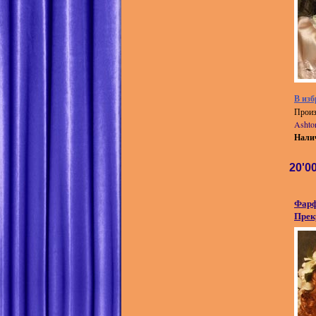
В изб
Произ
Ashto
Нали
20'0
Фарф
Прек