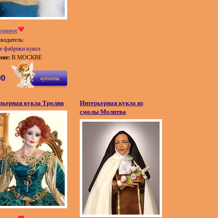
ранное
водитель:
е фабрики кукол
чие:
В МОСКВЕ
00
купить
рьерная кукла Тролия
Интерьерная кукла из
смолы Молитва