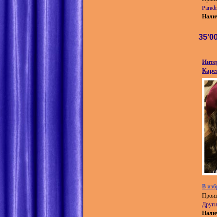
Paradi
Нали
35'0
Инте
Каре
В изб
Произ
Други
Нали