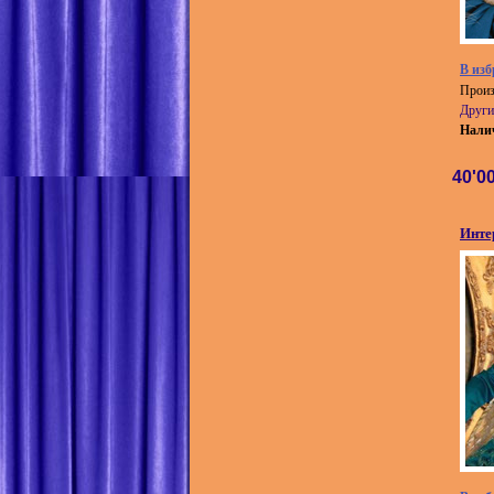
В изб
Произ
Други
Нали
40'0
Инте