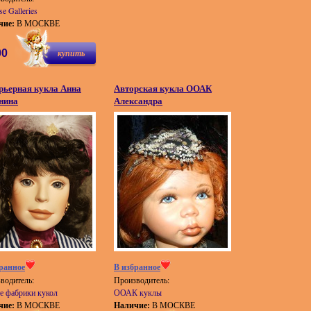
se Galleries
чие:
В МОСКВЕ
00
купить
рьерная кукла Анна
Авторская кукла ООАК
нина
Александра
ранное
В избранное
водитель:
Производитель:
е фабрики кукол
ООАК куклы
чие:
В МОСКВЕ
Наличие:
В МОСКВЕ