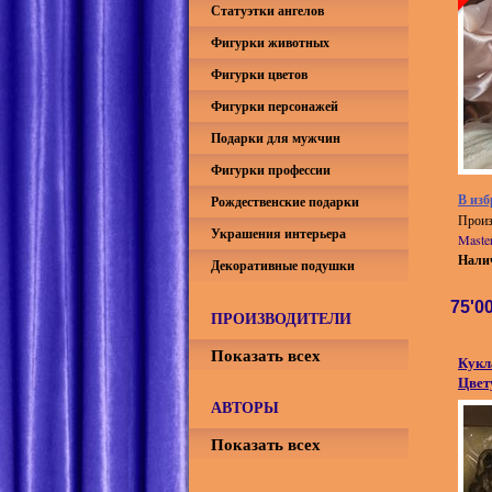
Статуэтки ангелов
Фигурки животных
Фигурки цветов
Фигурки персонажей
Подарки для мужчин
Фигурки профессии
В изб
Рождественские подарки
Произ
Украшения интерьера
Maste
Нали
Декоративные подушки
75'0
ПРОИЗВОДИТЕЛИ
Показать всех
Кукл
Цвет
АВТОРЫ
Показать всех