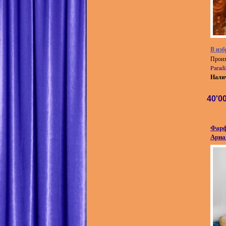
В изб
Произ
Paradi
Нали
40'0
Фарф
Ариа