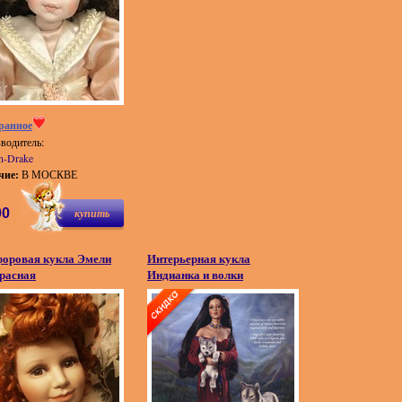
ранное
водитель:
n-Drake
чие:
В МОСКВЕ
00
купить
оровая кукла Эмели
Интерьерная кукла
расная
Индианка и волки