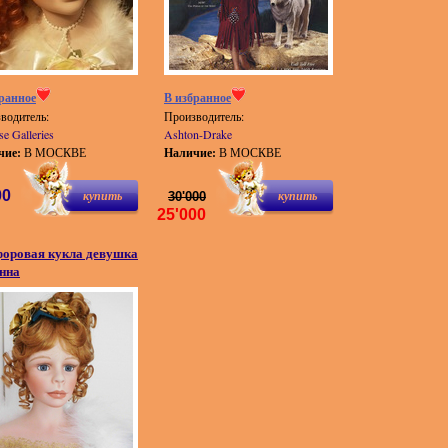
ранное
В избранное
водитель:
Производитель:
se Galleries
Ashton-Drake
чие:
В МОСКВЕ
Наличие:
В МОСКВЕ
00
купить
купить
30'000
25'000
оровая кукла девушка
нна