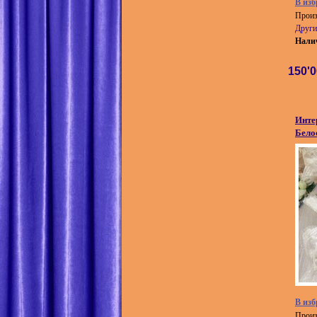
В изб
Произ
Други
Нали
150'
Инте
Бело
В изб
Произ