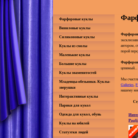
Фарф
Фарфоровые куклы
Виниловые куклы
Фарфоров
Силиконовые куклы
эксклюзивн
автором, с
Куклы из смолы
порой пере
Маленькие куклы
Фарфоров
Большие куклы
ценимый...
Куклы знаменитостей
Мы счастл
Младенцы-обезьянки. Куклы-
Galleries
,
F
зверушки
нашему мн
Интерактивные куклы
Ст
Парики для кукол
Одежда для кукол, обувь
Инте
Pagl
Куклы на юбилей
Статуэтки людей