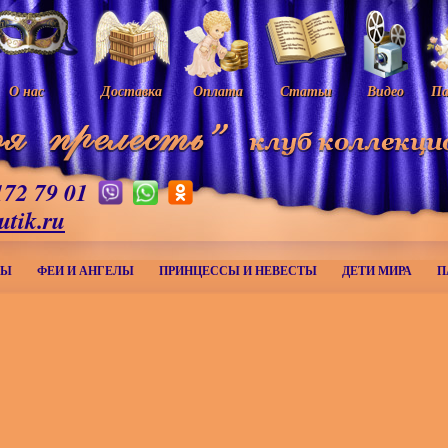
О нас
Доставка
Оплата
Статьи
Видео
Па
172 79 01
utik.ru
МЫ
ФЕИ И АНГЕЛЫ
ПРИНЦЕССЫ И НЕВЕСТЫ
ДЕТИ МИРА
П