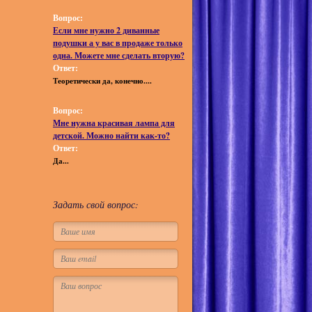
Вопрос:
Если мне нужно 2 диванные
подушки а у вас в продаже только
одна. Можете мне сделать вторую?
Ответ:
Теоретически да, конечно....
Вопрос:
Мне нужна красивая лампа для
детской. Можно найти как-то?
Ответ:
Да...
Задать свой вопрос: