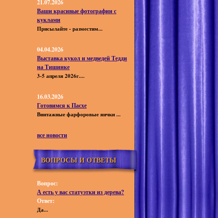
21.07.2026
Ваши красивые фотографии с
куклами
Присылайте - разместим...
04.04.2026
Выставка кукол и медведей Тедди
на Тишинке
3-5 апреля 2026г....
16.03.2026
Готовимся к Пасхе
Винтажные фарфоровые яички ...
все новости
ВОПРОСЫ И ОТВЕТЫ
Вопрос:
А есть у вас статуэтки из дерева?
Ответ:
Да...