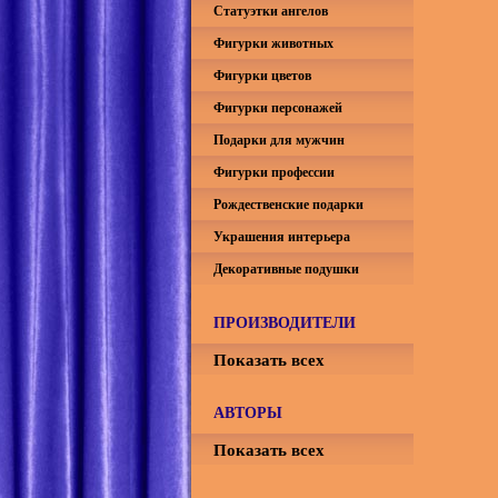
Статуэтки ангелов
Фигурки животных
Фигурки цветов
Фигурки персонажей
Подарки для мужчин
Фигурки профессии
Рождественские подарки
Украшения интерьера
Декоративные подушки
ПРОИЗВОДИТЕЛИ
Показать всех
АВТОРЫ
Показать всех