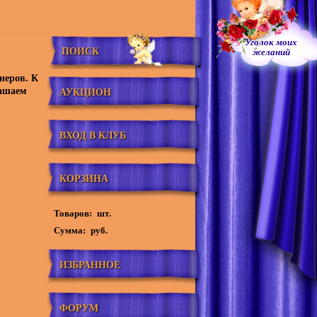
Уголок моих
ПОИСК
желаний
неров. К
лашаем
АУКЦИОН
ВХОД В КЛУБ
КОРЗИНА
Товаров:
шт.
Сумма:
руб.
ИЗБРАННОЕ
ФОРУМ