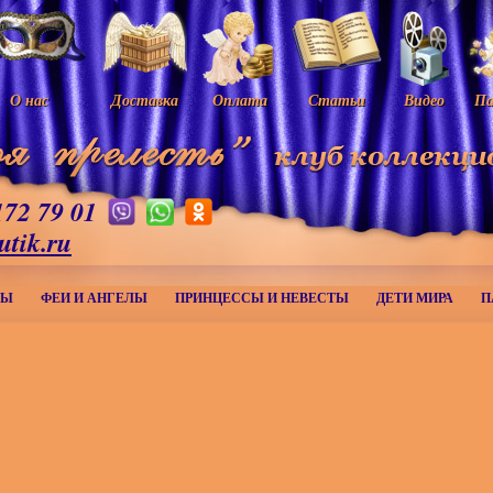
О нас
Доставка
Оплата
Статьи
Видео
Па
172 79 01
utik.ru
МЫ
ФЕИ И АНГЕЛЫ
ПРИНЦЕССЫ И НЕВЕСТЫ
ДЕТИ МИРА
П