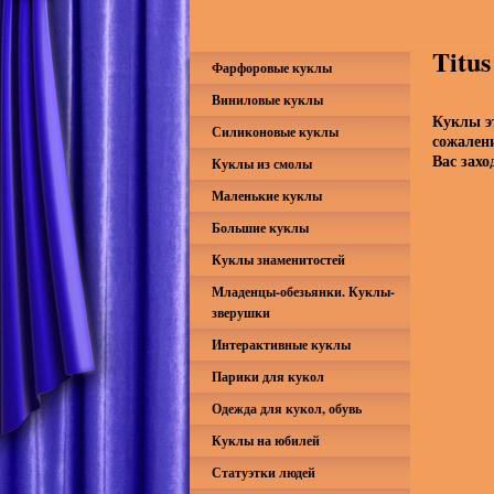
Titu
Фарфоровые куклы
Виниловые куклы
Куклы э
Силиконовые куклы
сожален
Вас захо
Куклы из смолы
Маленькие куклы
Большие куклы
Куклы знаменитостей
Младенцы-обезьянки. Куклы-
зверушки
Интерактивные куклы
Парики для кукол
Одежда для кукол, обувь
Куклы на юбилей
Статуэтки людей