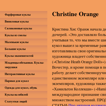
Christine Orange
Фарфоровые куклы
Виниловые куклы
Силиконовые куклы
Кристина Хис Оранж начала де
дочерей. «Это доставляло бол
Куклы из смолы
учитывая то, что мы вместе ши
Маленькие куклы
кукол вышел за временные рамк
Большие куклы
изготавливала свои оригиналь
художница владеет собственн
Куклы знаменитостей
(«Christine Heath Orange Doll
Младенцы-обезьянки. Куклы-
Вочестер, и кроме помощи в п
зверушки
работу делает собственноручн
Интерактивные куклы
единственном экземпляре или
Парики для кукол
экземпляров, художница также
Одежда для кукол, обувь
«Хамильтон Коллекшн» («Hamilt
международное признание сво
Куклы на юбилей
множеством настроений. ПРО
Статуэтки людей
СТАТЬИ-
Про авторов коллекц