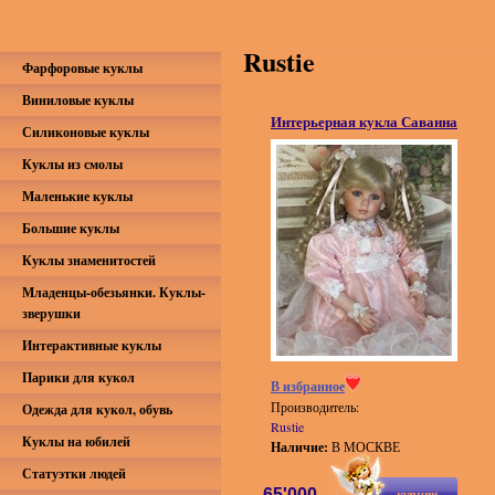
Rustie
Фарфоровые куклы
Виниловые куклы
Интерьерная кукла Саванна
Силиконовые куклы
Куклы из смолы
Маленькие куклы
Большие куклы
Куклы знаменитостей
Младенцы-обезьянки. Куклы-
зверушки
Интерактивные куклы
Парики для кукол
В избранное
Производитель:
Одежда для кукол, обувь
Rustie
Куклы на юбилей
Наличие:
В МОСКВЕ
Статуэтки людей
65'000
купить