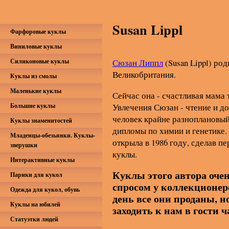
Susan Lippl
Фарфоровые куклы
Виниловые куклы
Силиконовые куклы
Сюзан Липпл
(Susan Lippl) род
Великобритания.
Куклы из смолы
Маленькие куклы
Сейчас она - счастливая мама 
Большие куклы
Увлечения Сюзан - чтение и 
человек крайне разноплановый.
Куклы знаменитостей
дипломы по химии и генетике.
Младенцы-обезьянки. Куклы-
открыла в 1986 году, сделав 
зверушки
куклы.
Интерактивные куклы
Куклы этого автора оче
Парики для кукол
спросом у коллекционер
Одежда для кукол, обувь
день все они проданы, н
Куклы на юбилей
заходить к нам в гости 
Статуэтки людей