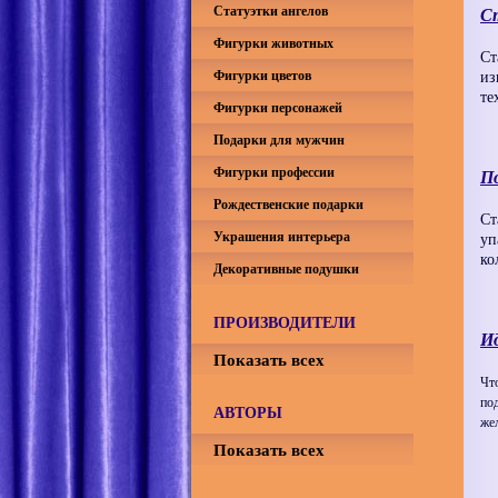
Статуэтки ангелов
С
Фигурки животных
Ст
Фигурки цветов
из
те
Фигурки персонажей
Подарки для мужчин
Фигурки профессии
П
Рождественские подарки
Ст
Украшения интерьера
уп
ко
Декоративные подушки
ПРОИЗВОДИТЕЛИ
Ид
Показать всех
Чт
по
АВТОРЫ
же
Показать всех