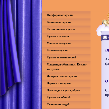
Фарфоровые куклы
Виниловые куклы
Силиконовые куклы
Куклы из смолы
Маленькие куклы
Пр
Большие куклы
Куклы знаменитостей
Ав
фа
Младенцы-обезьянки. Куклы-
зверушки
Интерактивные куклы
О
Парики для кукол
Ст
Одежда для кукол, обувь
пр
Куклы на юбилей
Статуэтки людей