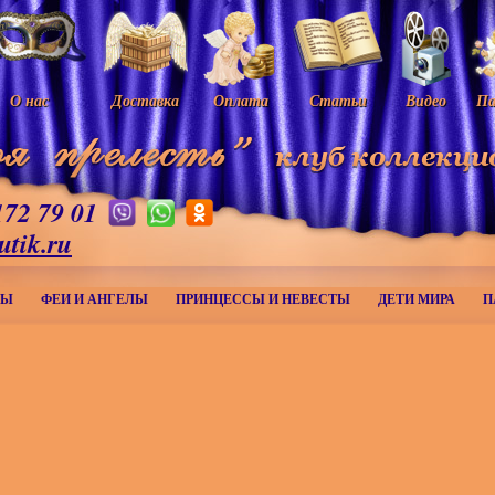
О нас
Доставка
Оплата
Статьи
Видео
Па
172 79 01
utik.ru
МЫ
ФЕИ И АНГЕЛЫ
ПРИНЦЕССЫ И НЕВЕСТЫ
ДЕТИ МИРА
П