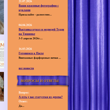
21.07.2026
Ваши красивые фотографии с
куклами
Присылайте - разместим...
04.04.2026
Выставка кукол и медведей Тедди
на Тишинке
3-5 апреля 2026г....
16.03.2026
Готовимся к Пасхе
Винтажные фарфоровые яички ...
все новости
ВОПРОСЫ И ОТВЕТЫ
Вопрос:
А есть у вас статуэтки из дерева?
Ответ:
Да...