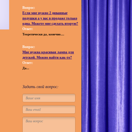
Вопрос:
Если мне нужно 2 диванные
подушки а у вас в продаже только
одна. Можете мне сделать вторую?
Ответ:
Теоретически да, конечно....
Вопрос:
Мне нужна красивая лампа для
детской. Можно найти как-то?
Ответ:
Да...
Задать свой вопрос: