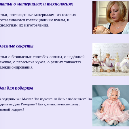
татьи о материалах и технологиях
атьи, посвященные материалам, из которых
готавливаются коллекционные куклы, и
хнологиям их изготовления.
олезные секреты
атьи о безопасных способах оплаты, о надёжной
аковке, о пересылке кукол, о разных тонкостях
ллекционирования.
еи для подарков
о подарить на 8 Марта? Что подарить на День влюбленных? Что
дарить на День Рождения? Как сделать, по-настоящему,
ланный подарок?