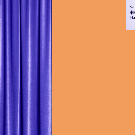
Фо
фо
На