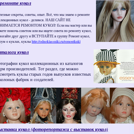
ремонте кукол
лезные секреты, советы, опыт. Всё, что мы знаем о ремонте
ллекционных кукол - делимся. НАШ САЙТ НЕ
НИМАЕТСЯ РЕМОНТОМ КУКОЛ! Если вы мастер или вы
жете помочь советом или вы ищете совета по ремонту кукол,
могайте друг другу и ВСТУПАЙТЕ в группу Ремонт кукол,
рум о куклах, куклы
http://odnoklassniki.ru/remontkukl
талоги кукол
тографии кукол коллекционных из каталогов
рм производителей. Тот раздел, где можно
смотреть куклы старых годов выпусков известных
колоных фабрик и создателей.
ыставки кукол (фоторепортажи с выставок кукол)