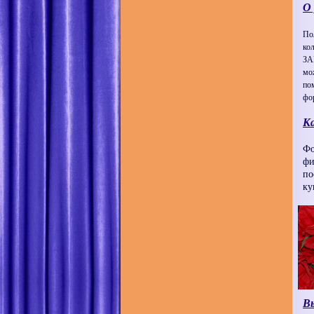
О 
По
ко
ЗА
мо
по
фо
Ка
Фо
фи
по
ку
В