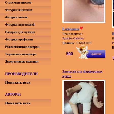
Статуэтки ангелов
Фигурки животных
Фигурки цветов
Фигурки персонажей
В избранное
Подарки для мужчин
В
Производитель:
Paradise Galleries
П
Фигурки профессии
Наличие:
В МОСКВЕ
P
Рождественские подарки
Н
500
купить
Украшения интерьера
Декоративные подушки
Запчасти для фарфоровых
ПРОИЗВОДИТЕЛИ
кукол
Показать всех
АВТОРЫ
Показать всех