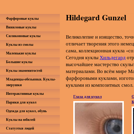
Hildegard Gunzel
Фарфоровые куклы
Виниловые куклы
Силиконовые куклы
Великолепие и изящество, точно
отличает творения этого немец
Куклы из смолы
сама, коллекционная кукла «со
Маленькие куклы
Сегодня куклы
Хильдегард
отр
Большие куклы
высочайшее мастерство скульп
материалами. Во всём мире М
Куклы знаменитостей
фарфоровыми куклами, изгото
Младенцы-обезьянки. Куклы-
куклами из композитных смол.
зверушки
Интерактивные куклы
Глаза для кукол
О
К
Парики для кукол
Одежда для кукол, обувь
Куклы на юбилей
Статуэтки людей