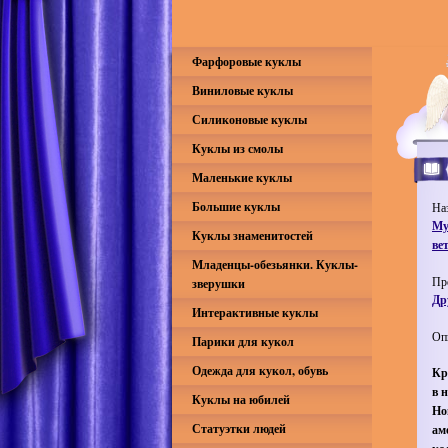
Фарфоровые куклы
Виниловые куклы
Силиконовые куклы
Куклы из смолы
Маленькие куклы
Большие куклы
На
Му
Куклы знаменитостей
ве
Младенцы-обезьянки. Куклы-
Пр
зверушки
Др
Интерактивные куклы
Оп
Парики для кукол
Одежда для кукол, обувь
Кр
в 
Куклы на юбилей
Но
Статуэтки людей
ам