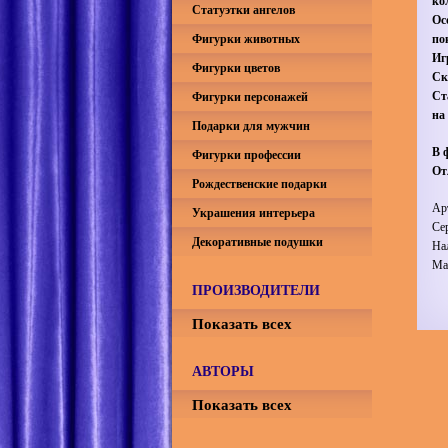
ко
Статуэтки ангелов
Ос
Фигурки животных
по
Иг
Фигурки цветов
Ск
Ст
Фигурки персонажей
на
Подарки для мужчин
В 
Фигурки профессии
От
Рождественские подарки
Ар
Украшения интерьера
Се
Декоративные подушки
На
Ма
ПРОИЗВОДИТЕЛИ
Показать всех
АВТОРЫ
Показать всех