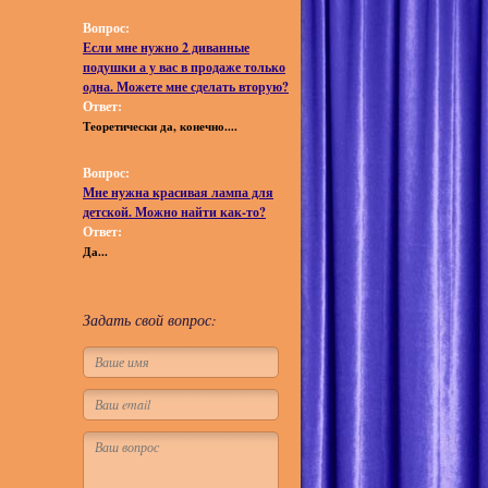
Вопрос:
Если мне нужно 2 диванные
подушки а у вас в продаже только
одна. Можете мне сделать вторую?
Ответ:
Теоретически да, конечно....
Вопрос:
Мне нужна красивая лампа для
детской. Можно найти как-то?
Ответ:
Да...
Задать свой вопрос: