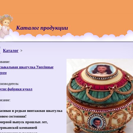
Каталог продукции
Каталог
звание:
зыкальная шкатулка Унесённые
тром
оизводитель:
угие фабрики кукол
исание:
асивая и редкая винтажная шкатулка
новом состоянии!
мерной выпуск прошлых лет,
ериканской компанией