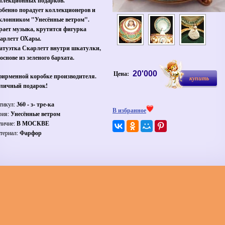
ллекционных подарков.
обенно порадует коллекционеров и
клонником "Унесённые ветром".
рает музыка, крутится фигурка
арлетт ОХары.
атуэтка Скарлетт внутри шкатулки,
 основе из зеленого бархата.
Цена:
20'000
фирменной коробке производителя.
купить
личный подарок!
тикул:
360 - з- тре-ка
В избранное
рия:
Унесённые ветром
личие:
В МОСКВЕ
териал:
Фарфор