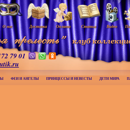
О нас
Доставка
Оплата
Статьи
Видео
Па
172 79 01
utik.ru
МЫ
ФЕИ И АНГЕЛЫ
ПРИНЦЕССЫ И НЕВЕСТЫ
ДЕТИ МИРА
П