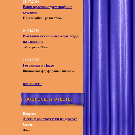
21.07.2026
Ваши красивые фотографии с
куклами
Присылайте - разместим...
04.04.2026
Выставка кукол и медведей Тедди
на Тишинке
3-5 апреля 2026г....
16.03.2026
Готовимся к Пасхе
Винтажные фарфоровые яички ...
все новости
ВОПРОСЫ И ОТВЕТЫ
Вопрос:
А есть у вас статуэтки из дерева?
Ответ:
Да...