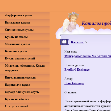
Фарфоровые куклы
Каталог про
Виниловые куклы
Силиконовые куклы
Куклы из смолы
Каталог
Маленькие куклы
Большие куклы
Название:
Фарфоровые панно №5 Ангелы 3ш
Куклы знаменитостей
Производитель:
Младенцы-обезьянки. Куклы-
Bradford Exchange
зверушки
Интерактивные куклы
Автор:
Dona Gelsinger
Парики для кукол
Одежда для кукол, обувь
Описание:
Куклы на юбилей
Лимитированный выпуск фарфор
ангелочков от знаменитой худож
Статуэтки людей
Доны
Гельсингер
(
Dona
Gelsinger
).