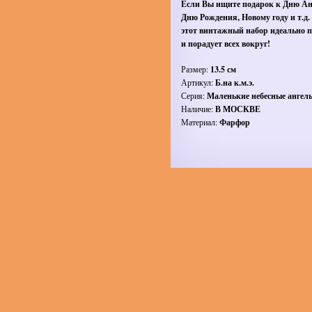
Если Вы ищите подарок к Дню Ан
Дню Рождения, Новому году и т.д. 
этот винтажный набор идеально п
и порадует всех вокруг!
Размер:
13.5 см
Артикул:
Б.на к.м.э.
Серия:
Маленькие небесные ангел
Наличие:
В МОСКВЕ
Материал:
Фарфор