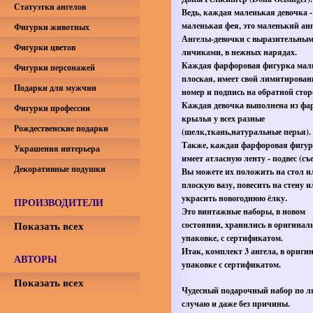
Статуэтки ангелов
Ведь, каждая маленькая девочка -
маленькая фея, это маленький анг
Фигурки животных
Ангелы-девочки с выразительны
Фигурки цветов
личиками, в нежных нарядах.
Каждая фарфоровая фигурка ма
Фигурки персонажей
плоская, имеет свой лимитирова
Подарки для мужчин
номер и подпись на обратной стор
Каждая девочка выполнена из фар
Фигурки профессии
крылья у всех разные
Рождественские подарки
(шелк,ткань,натуральные перья).
Также, каждая фарфоровая фигу
Украшения интерьера
имеет атласную ленту - подвес (съ
Декоративные подушки
Вы можете их положить на стол и
плоскую вазу, повесить на стену 
украсить новогоднюю ёлку.
ПРОИЗВОДИТЕЛИ
Это винтажные наборы, в новом
Показать всех
состоянии, хранились в оригинал
упаковке, с сертификатом.
Итак, комплект 3 ангела, в ориги
АВТОРЫ
упаковке с сертификатом.
Показать всех
Чудесный подарочный набор по 
случаю и даже без причины.