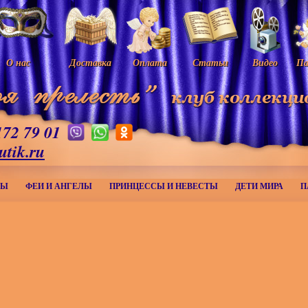
О нас
Доставка
Оплата
Статьи
Видео
Па
172 79 01
utik.ru
МЫ
ФЕИ И АНГЕЛЫ
ПРИНЦЕССЫ И НЕВЕСТЫ
ДЕТИ МИРА
П