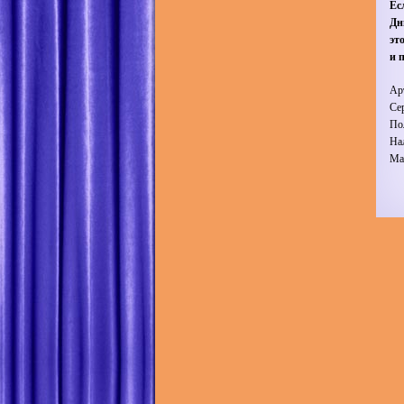
Ес
Дн
эт
и 
Ар
Се
По
На
Ма