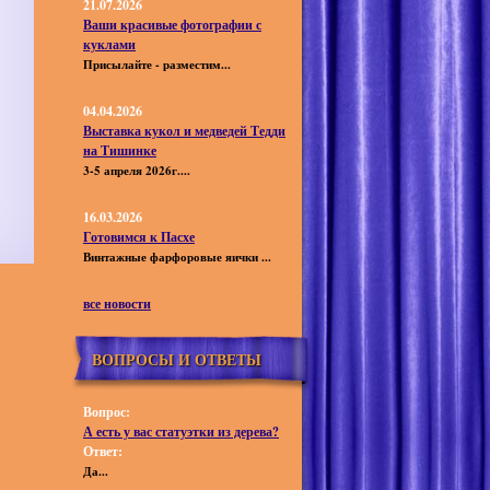
21.07.2026
Ваши красивые фотографии с
куклами
Присылайте - разместим...
04.04.2026
Выставка кукол и медведей Тедди
на Тишинке
3-5 апреля 2026г....
16.03.2026
Готовимся к Пасхе
Винтажные фарфоровые яички ...
все новости
ВОПРОСЫ И ОТВЕТЫ
Вопрос:
А есть у вас статуэтки из дерева?
Ответ:
Да...