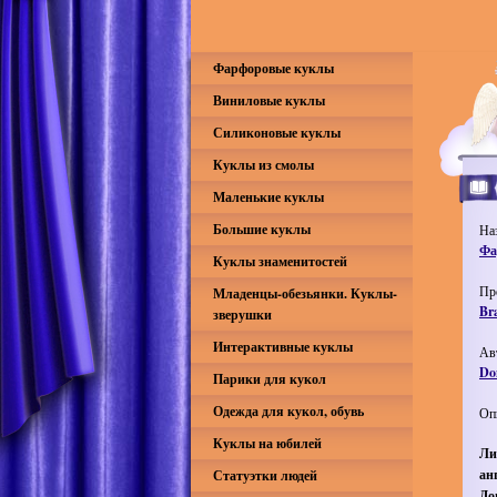
Фарфоровые куклы
Виниловые куклы
Силиконовые куклы
Куклы из смолы
Маленькие куклы
Большие куклы
На
Фа
Куклы знаменитостей
Пр
Младенцы-обезьянки. Куклы-
Br
зверушки
Интерактивные куклы
Ав
Do
Парики для кукол
Одежда для кукол, обувь
Оп
Куклы на юбилей
Ли
ан
Статуэтки людей
Д