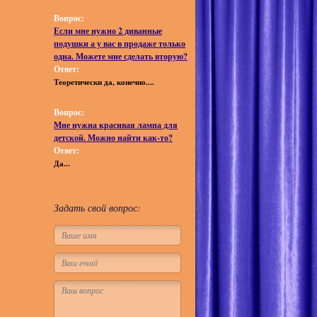
Вопрос:
Если мне нужно 2 диванные
подушки а у вас в продаже только
одна. Можете мне сделать вторую?
Ответ:
Теоретически да, конечно....
Вопрос:
Мне нужна красивая лампа для
детской. Можно найти как-то?
Ответ:
Да...
Задать свой вопрос: