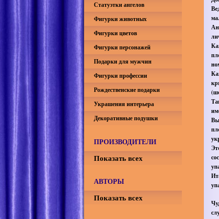
Статуэтки ангелов
Ве
ма
Фигурки животных
Ан
Фигурки цветов
ли
Ка
Фигурки персонажей
пл
Подарки для мужчин
но
Ка
Фигурки профессии
кр
Рождественские подарки
(ш
Та
Украшения интерьера
им
Декоративные подушки
Вы
пл
ук
ПРОИЗВОДИТЕЛИ
Эт
Показать всех
со
уп
Ит
АВТОРЫ
уп
Показать всех
Чу
сл