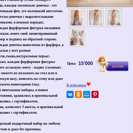
дь, каждая маленькая девочка - это
ленькая фея, это маленький ангелочек.
гелы-девочки с выразительными
чиками, в нежных нарядах.
ждая фарфоровая фигурка малышки
оская, имеет свой лимитированный
мер и подпись на обратной стороне.
ждая девочка выполнена из фарфора, а
ылья у всех разные
елк,ткань,натуральные перья).
кже, каждая фарфоровая фигурка
Цена:
15'000
купить
еет атласную ленту - подвес (съемная).
 можете их положить на стол или в
оскую вазу, повесить на стену или даже
расить новогоднюю ёлку.
В избранное
о винтажные наборы, в новом
стоянии, хранились в оригинальной
аковке, с сертификатом.
ак, комплект 3 ангела, в оригинальной
аковке с сертификатом.
десный подарочный набор по любому
учаю и даже без причины.