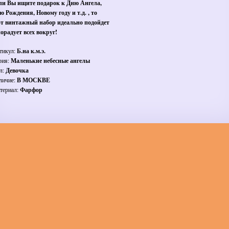
ли Вы ищите подарок к Дню Ангела,
ю Рождения, Новому году и т.д. , то
от винтажный набор идеально подойдет
порадует всех вокруг!
тикул:
Б.на к.м.э.
рия:
Маленькие небесные ангелы
л:
Девочка
личие:
В МОСКВЕ
териал:
Фарфор