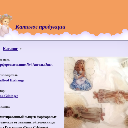
Каталог продукции
Каталог
звание:
рфоровые панно №4 Ангелы 3шт.
оизводитель:
adford Exchange
тор:
na Gelsinger
исание:
митированный выпуск фарфоровых
гелочков от знаменитой художницы
оны
Гельсингер
(
Dona
Gelsinger
).