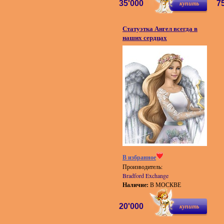
35'000
купить
7
Статуэтка Ангел всегда в
наших сердцах
В избранное
Производитель:
Bradford Exchange
Наличие:
В МОСКВЕ
20'000
купить