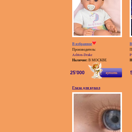
В избранное
В
Производитель:
П
Ashton-Drake
P
Наличие:
В МОСКВЕ
Н
25'000
купить
Глаза для кукол