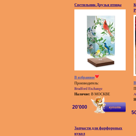
Светильник Друзья птицы
К
Р
В избранное
В
Производитель:
Bradford Exchange
П
Наличие:
В МОСКВЕ
A
Н
20'000
купить
5
Запчасти для фарфоровых
кукол