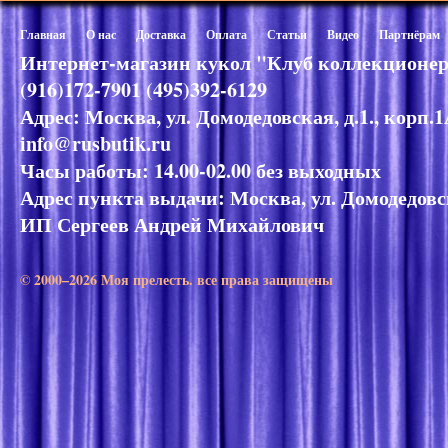
Главная
О нас
Доставка
Оплата
Статьи
Видео
Партнёрам
Интернет-магазин кукол "Клуб коллекционер
(916)172-7901 (495)392-6129
Адрес: Москва, ул. Домодедовская, д.1., корп.
info@rusbutik.ru
Часы работы: 14.00-02.00 без выходных
Адрес пункта выдачи: Москва, ул. Домодедовск
ИП Сергеев Андрей Михайлович
© 2000–2026 Моя прелесть. все права защищены