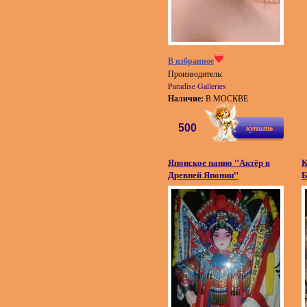
В избранное
Производитель:
Paradise Galleries
Наличие:
В МОСКВЕ
500
купить
Японское панно "Актёр в
К
Древней Японии"
Б