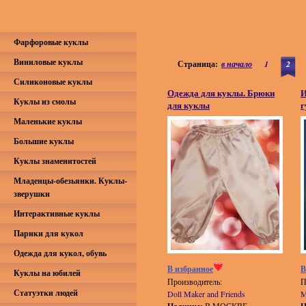
Фарфоровые куклы
Виниловые куклы
Страница:
в начало
1
2
Силиконовые куклы
Одежда для куклы. Брюки
И
Куклы из смолы
для куклы
г
Маленькие куклы
Большие куклы
Куклы знаменитостей
Младенцы-обезьянки. Куклы-
зверушки
Интерактивные куклы
Парики для кукол
Одежда для кукол, обувь
В избранное
В
Куклы на юбилей
Производитель:
П
Статуэтки людей
Doll Maker and Friends
M