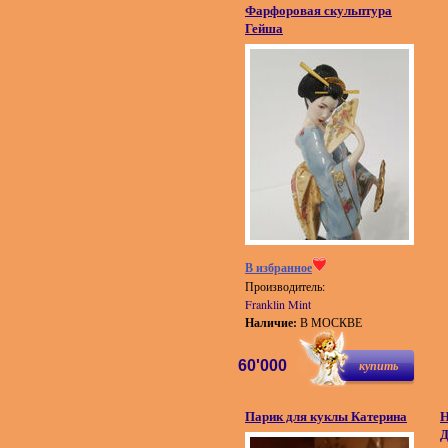
Фарфоровая скульптура
Гейша
В избранное
Производитель:
Franklin Mint
Наличие:
В МОСКВЕ
60'000
купить
Парик для куклы Катерина
Н
Д