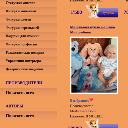
Наличие:
В МОСКВЕ
Н
Статуэтки ангелов
Фигурки животных
1'500
купить
7
Фигурки цветов
Маленькая кукла мальчик
Фигурки персонажей
Моя любовь
Подарки для мужчин
Фигурки профессии
Рождественские подарки
Украшения интерьера
Декоративные подушки
ПРОИЗВОДИТЕЛИ
Показать всех
В избранное
АВТОРЫ
Производитель:
Master Piece Dolls
Показать всех
Наличие:
В МОСКВЕ