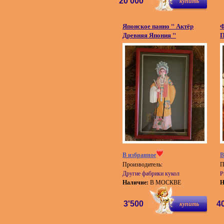
20'000
купить
Японское панно " Актёр
Ф
Древняя Япония "
П
В избранное
В
Производитель:
П
Другие фабрики кукол
P
Наличие:
В МОСКВЕ
Н
3'500
купить
4