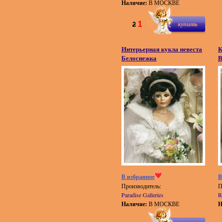
Наличие:
В МОСКВЕ
1
купить
2
Интерьерная кукла невеста
К
Белоснежка
В
В избранное
В
Производитель:
П
Paradise Galleries
R
Наличие:
В МОСКВЕ
Н