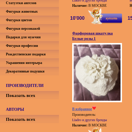
Lladro и других бренды
B
Статуэтки ангелов
Наличие:
В МОСКВЕ
Н
Фигурки животных
10'000
купить
1
Фигурки цветов
Фигурки персонажей
Фарфоровая шкатулка
Подарки для мужчин
Белые розы 1
Фигурки профессии
Рождественские подарки
Украшения интерьера
Декоративные подушки
ПРОИЗВОДИТЕЛИ
Показать всех
АВТОРЫ
В избранное
Производитель:
Показать всех
Lladro и других бренды
Наличие:
В МОСКВЕ