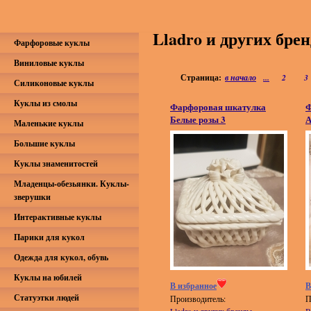
Lladro и других бре
Фарфоровые куклы
Виниловые куклы
Страница:
в начало
...
2
3
Силиконовые куклы
Куклы из смолы
Фарфоровая шкатулка
Ф
Белые розы 3
А
Маленькие куклы
Большие куклы
Куклы знаменитостей
Младенцы-обезьянки. Куклы-
зверушки
Интерактивные куклы
Парики для кукол
Одежда для кукол, обувь
Куклы на юбилей
В избранное
В
Статуэтки людей
Производитель:
П