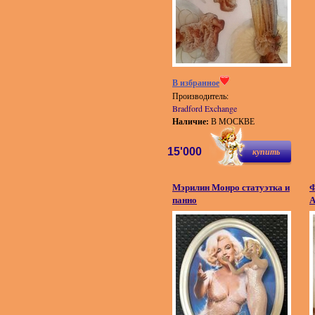
В избранное
Производитель:
Bradford Exchange
Наличие:
В МОСКВЕ
15'000
купить
Мэрилин Монро статуэтка и
Ф
панно
А