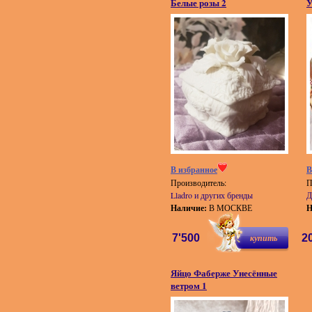
Белые розы 2
У
В избранное
В
Производитель:
П
Lladro и других бренды
Д
Наличие:
В МОСКВЕ
Н
7'500
купить
2
Яйцо Фаберже Унесённые
ветром 1