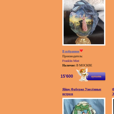
В избранное
Производитель:
Franklin Mint
Наличие:
В МОСКВЕ
15'600
купить
Яйцо Фаберже Унесённые
Ф
ветром
Э