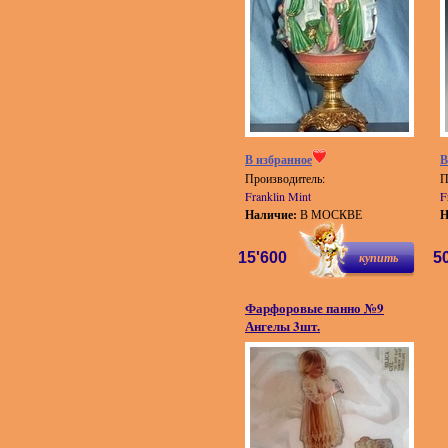
В избранное
В
Производитель:
П
Franklin Mint
F
Наличие:
В МОСКВЕ
Н
15'600
купить
5
Фарфоровые панно №9
Ангелы 3шт.