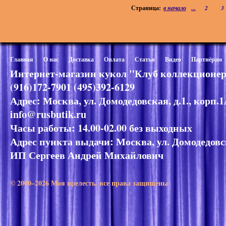
Страница:
в начало
...
2
3
Главная
О нас
Доставка
Оплата
Статьи
Видео
Партнёрам
Интернет-магазин кукол "Клуб коллекционер
(916)172-7901 (495)392-6129
Адрес: Москва, ул. Домодедовская, д.1., корп.
info@rusbutik.ru
Часы работы: 14.00-02.00 без выходных
Адрес пункта выдачи: Москва, ул. Домодедовск
ИП Сергеев Андрей Михайлович
© 2000–2026 Моя прелесть. все права защищены