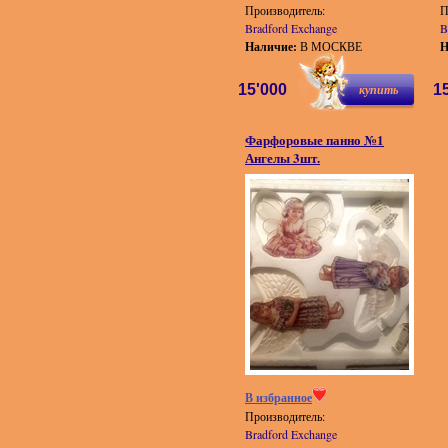
Производитель:
П
Bradford Exchange
B
Наличие:
В МОСКВЕ
Н
15'000
купить
1
Фарфоровые панно №1
Ангелы 3шт.
В избранное
Производитель:
Bradford Exchange