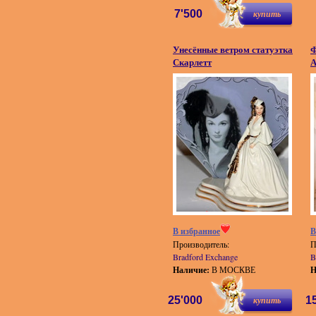
7'500
купить
Унесённые ветром статуэтка
Ф
Скарлетт
А
В избранное
В
Производитель:
П
Bradford Exchange
B
Наличие:
В МОСКВЕ
Н
25'000
купить
1