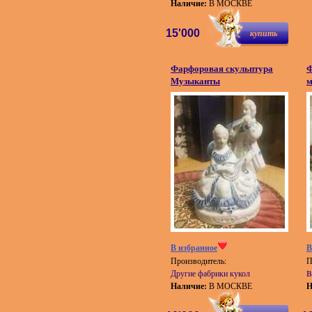
Наличие:
В МОСКВЕ
15'000
купить
Фарфоровая скульптура
Ф
Музыканты
м
В избранное
В
Производитель:
П
Другие фабрики кукол
B
Наличие:
В МОСКВЕ
Н