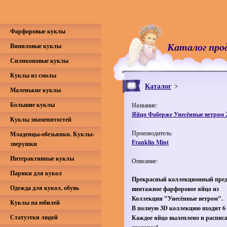
Фарфоровые куклы
Каталог про
Виниловые куклы
Силиконовые куклы
Куклы из смолы
Каталог
Маленькие куклы
Большие куклы
Название:
Яйцо Фаберже Унесённые ветром 
Куклы знаменитостей
Производитель:
Младенцы-обезьянки. Куклы-
Franklin Mint
зверушки
Интерактивные куклы
Описание:
Парики для кукол
Прекрасный коллекционный пред
Одежда для кукол, обувь
винтажное фарфоровое яйцо из
Коллекции "Унесённые ветром".
Куклы на юбилей
В полную 3D коллекцию входит 6 
Статуэтки людей
Каждое яйцо вылеплено и распис