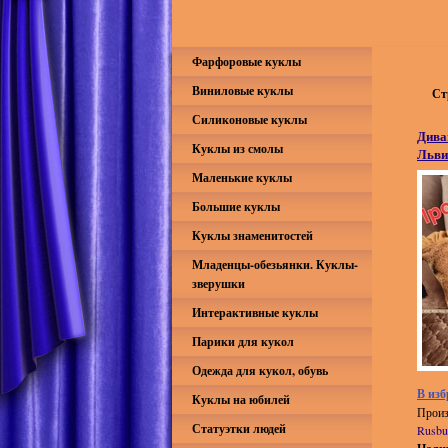
Фарфоровые куклы
Виниловые куклы
Ст
Силиконовые куклы
Дива
Куклы из смолы
Льви
Маленькие куклы
Большие куклы
Куклы знаменитостей
Младенцы-обезьянки. Куклы-
зверушки
Интерактивные куклы
Парики для кукол
Одежда для кукол, обувь
В изб
Куклы на юбилей
Произ
Статуэтки людей
Rusbu