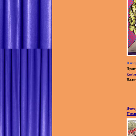
В изб
Произ
Rusbu
Нали
Деко
Пио