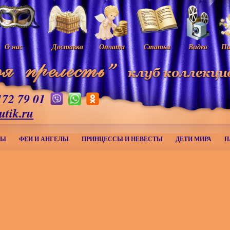
О нас
Доставка
Оплата
Статьи
Видео
Па
172 79 01
utik.ru
МЫ
ФЕИ И АНГЕЛЫ
ПРИНЦЕССЫ И НЕВЕСТЫ
ДЕТИ МИРА
П