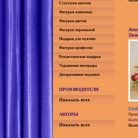
Нали
Статуэтки ангелов
Фигурки животных
Фигурки цветов
Деко
Фигурки персонажей
Тюл
Подарки для мужчин
Фигурки профессии
Рождественские подарки
Украшения интерьера
Декоративные подушки
ПРОИЗВОДИТЕЛИ
Показать всех
В изб
АВТОРЫ
Произ
Rusbu
Показать всех
Нали