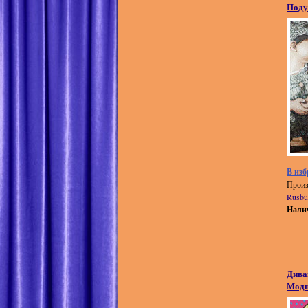
Поду
В изб
Произ
Rusbu
Нали
Дива
Модн