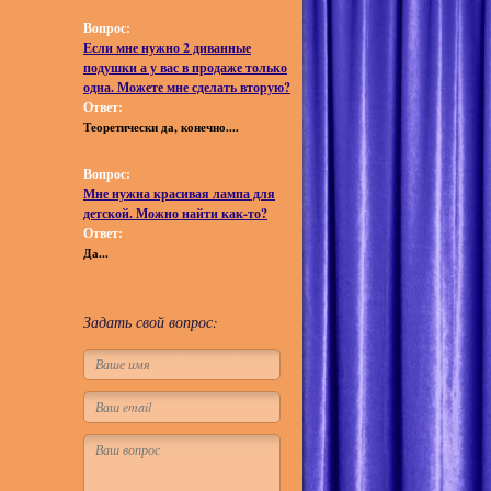
Вопрос:
Если мне нужно 2 диванные
подушки а у вас в продаже только
одна. Можете мне сделать вторую?
Ответ:
Теоретически да, конечно....
Вопрос:
Мне нужна красивая лампа для
детской. Можно найти как-то?
Ответ:
Да...
Задать свой вопрос: