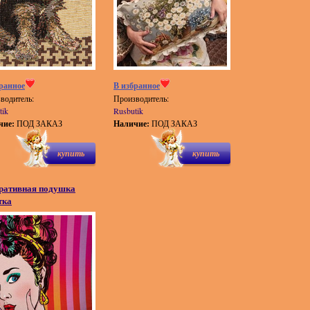
ранное
В избранное
водитель:
Производитель:
tik
Rusbutik
чие:
ПОД ЗАКАЗ
Наличие:
ПОД ЗАКАЗ
купить
купить
ративная подушка
тка