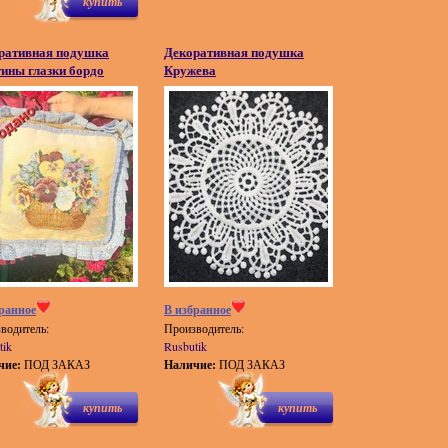
купить
ративная подушка
Декоративная подушка
ины глазки бордо
Кружева
ранное
В избранное
водитель:
Производитель:
tik
Rusbutik
чие:
ПОД ЗАКАЗ
Наличие:
ПОД ЗАКАЗ
купить
купить