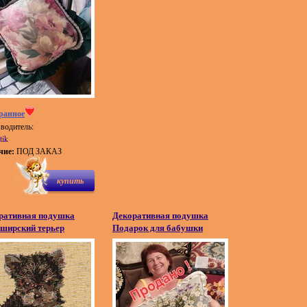
ранное
водитель:
tik
чие:
ПОД ЗАКАЗ
купить
ративная подушка
Декоративная подушка
ширский терьер
Подарок для бабушки