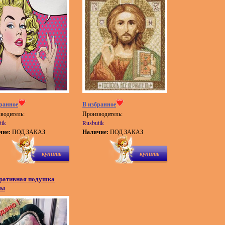
ранное
В избранное
водитель:
Производитель:
tik
Rusbutik
чие:
ПОД ЗАКАЗ
Наличие:
ПОД ЗАКАЗ
купить
купить
ративная подушка
ны