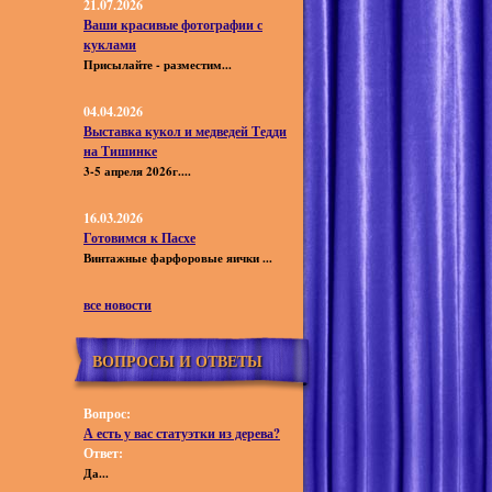
21.07.2026
Ваши красивые фотографии с
куклами
Присылайте - разместим...
04.04.2026
Выставка кукол и медведей Тедди
на Тишинке
3-5 апреля 2026г....
16.03.2026
Готовимся к Пасхе
Винтажные фарфоровые яички ...
все новости
ВОПРОСЫ И ОТВЕТЫ
Вопрос:
А есть у вас статуэтки из дерева?
Ответ:
Да...