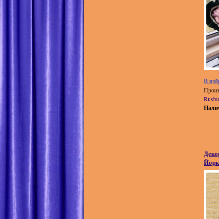
В изб
Произ
Rusbu
Нали
Деко
Йорк