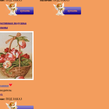
чие:
ПОД ЗАКАЗ
Наличие:
ПОД ЗАКАЗ
купить
купить
ративная подушка
ьпаны
ранное
водитель:
tik
чие:
ПОД ЗАКАЗ