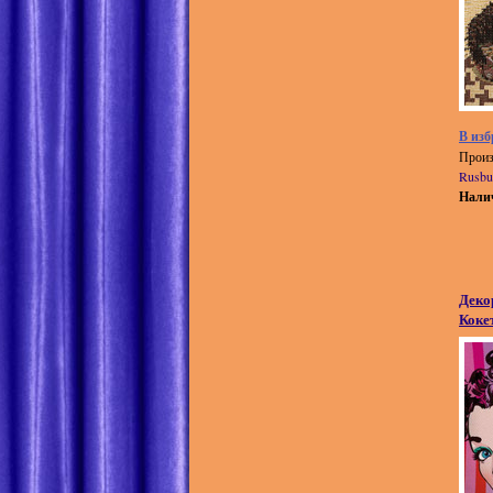
В изб
Произ
Rusbu
Нали
Деко
Коке