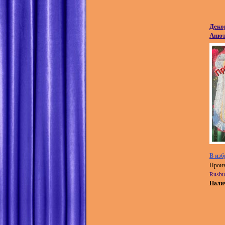
Деко
Анют
В изб
Произ
Rusbu
Нали