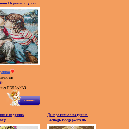
шка Первый поцелуй
ранное
водитель:
tik
чие:
ПОД ЗАКАЗ
купить
нная подушка
Декоративная подушка
ица
Господь Вседержитель