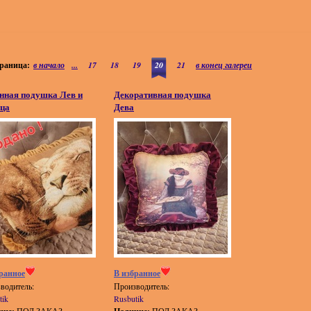
раница:
в начало
...
17
18
19
20
21
в конец галереи
нная подушка Лев и
Декоративная подушка
ца
Дева
ранное
В избранное
водитель:
Производитель:
tik
Rusbutik