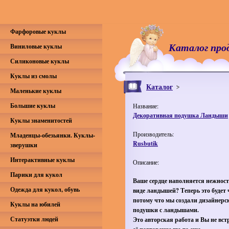
Фарфоровые куклы
Каталог про
Виниловые куклы
Силиконовые куклы
Куклы из смолы
Каталог
Маленькие куклы
Большие куклы
Название:
Декоративная подушка Ландыши
Куклы знаменитостей
Производитель:
Младенцы-обезьянки. Куклы-
Rusbutik
зверушки
Интерактивные куклы
Описание:
Парики для кукол
Ваше сердце наполняется нежнос
Одежда для кукол, обувь
виде ландышей? Теперь это будет 
потому что мы создали дизайнерс
Куклы на юбилей
подушки с ландышами.
Статуэтки людей
Это авторская работа и Вы не вст