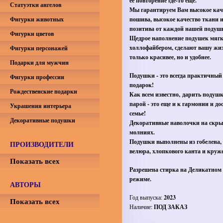
её повторение где-то еще.
Статуэтки ангелов
Мы гарантируем Вам высокое кач
Фигурки животных
пошива, высокое качество ткани 
позитива от каждой нашей подуш
Фигурки цветов
Щедрое наполнение подушек мяг
холлофайбером, сделают вашу жиз
Фигурки персонажей
только красивее, но и удобнее.
Подарки для мужчин
Подушки - это всегда практичный
Фигурки профессии
подарок!
Рождественские подарки
Как всем известно, дарить подуш
парой - это еще и к гармонии и до
Украшения интерьера
семье!
Декоративные подушки
Декоративные наволочки на скр
молниях.
Подушки выполнены из гобелена,
ПРОИЗВОДИТЕЛИ
велюра, хлопкового канта и круже
Показать всех
Разрешена стирка на Деликатном
режиме.
АВТОРЫ
Год выпуска:
2023
Показать всех
Наличие:
ПОД ЗАКАЗ