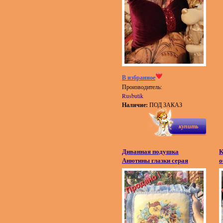
В избранное
Производитель:
Rusbutik
Наличие:
ПОД ЗАКАЗ
купить
Диванная подушка
К
Анютины глазки серая
о