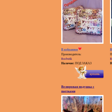
В избранное
В
Производитель:
П
Rusbutik
R
Наличие:
ПОД ЗАКАЗ
Н
купить
Велюровая подушка с
паетками