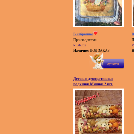
В избранное
В
Производитель:
П
Rusbutik
R
Наличие:
ПОД ЗАКАЗ
Н
купить
Детские декоративные
подушки Мишки 2 шт.