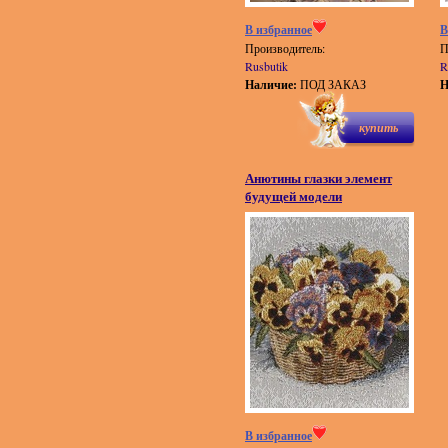
В избранное
В
Производитель:
П
Rusbutik
R
Наличие:
ПОД ЗАКАЗ
Н
купить
Анютины глазки элемент
будущей модели
В избранное