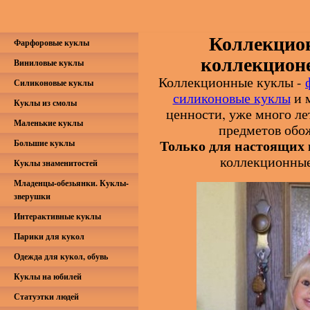
Коллекцио
Фарфоровые куклы
коллекцион
Виниловые куклы
Коллекционные куклы
-
Силиконовые куклы
силиконовые куклы
и м
Куклы из смолы
ценности, уже много ле
Маленькие куклы
предметов обо
Только для настоящих
Большие куклы
коллекционны
Куклы знаменитостей
Младенцы-обезьянки. Куклы-
зверушки
Интерактивные куклы
Парики для кукол
Одежда для кукол, обувь
Куклы на юбилей
Статуэтки людей