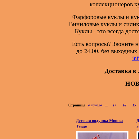
коллекционеров к
Фарфоровые куклы и кук
Виниловые куклы и силик
Куклы - это всегда дос
Есть вопросы? Звоните на
до 24.00, без выходны
in
Доставка в 
НО
Страница:
в начало
...
17
18
19
Детская подушка Мишка
Д
Тедди
в