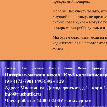
прекрасный подарок.
Просим Вас учесть только, что
хрупкий и, поэтому, не предна
силиконовая кукла – могут сл
подарком как ребёнку, так и в
Мы будем счастливы, если на 
«единственная и неповторимая
жизнь!
Главная
О нас
Доставка
Оплата
Статьи
Видео
Партнёрам
Интернет-магазин кукол "Клуб коллекционер
(916)172-7901 (495)392-6129
Адрес: Москва, ул. Домодедовская, д.1., корп.
info@rusbutik.ru
Часы работы: 14.00-02.00 без выходных
Адрес пункта выдачи: Москва, ул. Домодедовск