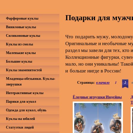
Подарки для мужч
Фарфоровые куклы
Виниловые куклы
Силиконовые куклы
Что подарить мужу, молодому 
Оригинальные и необычные му
Куклы из смолы
раздел мы завели для тех, кт
Маленькие куклы
Коллекционные фигурки, сувен
Большие куклы
мало, но они уникальны! Тако
и больше нигде в России!
Куклы знаменитостей
Младенцы-обезьянки. Куклы-
Страница:
в начало
1
2
зверушки
Интерактивные куклы
Ёлочные игрушки Индейцы
Д
Парики для кукол
Т
Одежда для кукол, обувь
Куклы на юбилей
Статуэтки людей