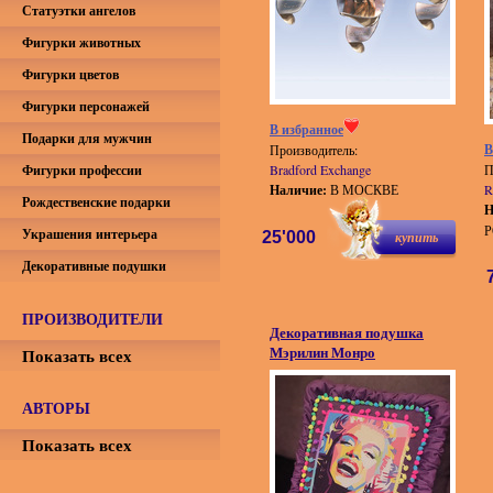
Статуэтки ангелов
Фигурки животных
Фигурки цветов
Фигурки персонажей
В избранное
Подарки для мужчин
В
Производитель:
Фигурки профессии
Bradford Exchange
П
Наличие:
В МОСКВЕ
R
Рождественские подарки
Н
Украшения интерьера
25'000
купить
Декоративные подушки
ПРОИЗВОДИТЕЛИ
Декоративная подушка
Мэрилин Монро
Показать всех
АВТОРЫ
Показать всех