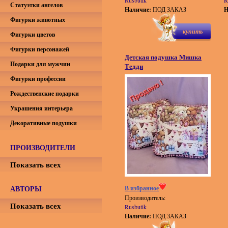
Rusbutik
R
Статуэтки ангелов
Наличие:
ПОД ЗАКАЗ
Н
Фигурки животных
купить
Фигурки цветов
Фигурки персонажей
Детская подушка Мишка
Подарки для мужчин
Тедди
Фигурки профессии
Рождественские подарки
Украшения интерьера
Декоративные подушки
ПРОИЗВОДИТЕЛИ
Показать всех
АВТОРЫ
В избранное
Производитель:
Показать всех
Rusbutik
Наличие:
ПОД ЗАКАЗ