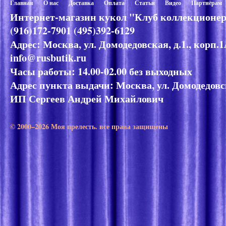
Главная
О нас
Доставка
Оплата
Статьи
Видео
Партнёрам
Интернет-магазин кукол "Клуб коллекционер
(916)172-7901 (495)392-6129
Адрес: Москва, ул. Домодедовская, д.1., корп.
info@rusbutik.ru
Часы работы: 14.00-02.00 без выходных
Адрес пункта выдачи: Москва, ул. Домодедовск
ИП Сергеев Андрей Михайлович
© 2000–2026 Моя прелесть. все права защищены