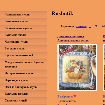
Rusbutik
Фарфоровые куклы
Виниловые куклы
Страница:
в начало
...
17
18
Силиконовые куклы
Куклы из смолы
Диванная подушка
В
Анютины глазки серая
п
Маленькие куклы
Большие куклы
Куклы знаменитостей
Младенцы-обезьянки. Куклы-
зверушки
Интерактивные куклы
Парики для кукол
Одежда для кукол, обувь
Куклы на юбилей
В избранное
В
Статуэтки людей
Производитель:
П