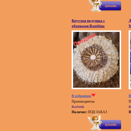
купить
Круглая подушка с
Д
оборками Bambina
М
В избранное
В
Производитель:
П
Rusbutik
R
Наличие:
ПОД ЗАКАЗ
Н
купить