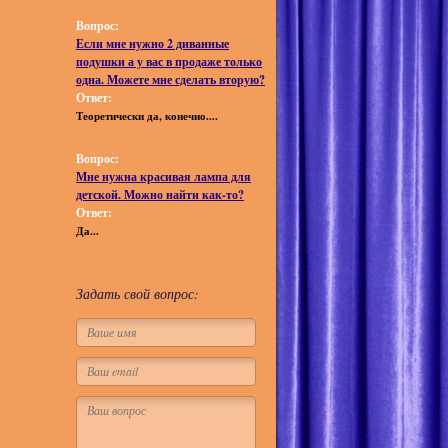
Вопрос:
Если мне нужно 2 диванные
подушки а у вас в продаже только
одна. Можете мне сделать вторую?
Ответ:
Теоретически да, конечно....
Вопрос:
Мне нужна красивая лампа для
детской. Можно найти как-то?
Ответ:
Да...
Задать свой вопрос: