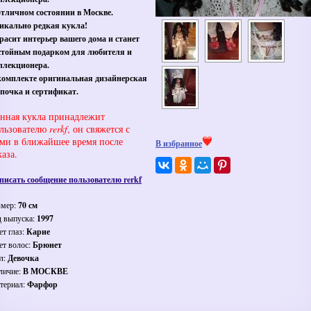
отличном состоянии в Москве.
икально редкая кукла!
расит интерьер вашего дома и станет
стойным подарком для любителя и
ллекционера.
комплекте оригинальная дизайнерская
почка и сертификат.
нная кукла принадлежит
льзователю
rerkf
, он свяжется с
ми в ближайшее время после
В избранное
каза.
писать сообщение пользователю rerkf
змер:
70 см
д выпуска:
1997
ет глаз:
Карие
ет волос:
Брюнет
л:
Девочка
личие:
В МОСКВЕ
териал:
Фарфор