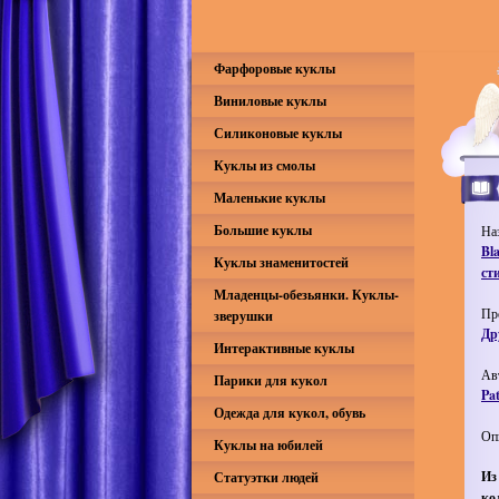
Фарфоровые куклы
Виниловые куклы
Силиконовые куклы
Куклы из смолы
Маленькие куклы
Большие куклы
На
Bl
Куклы знаменитостей
ст
Младенцы-обезьянки. Куклы-
Пр
зверушки
Др
Интерактивные куклы
Ав
Парики для кукол
Pat
Одежда для кукол, обувь
Оп
Куклы на юбилей
Из
Статуэтки людей
ко