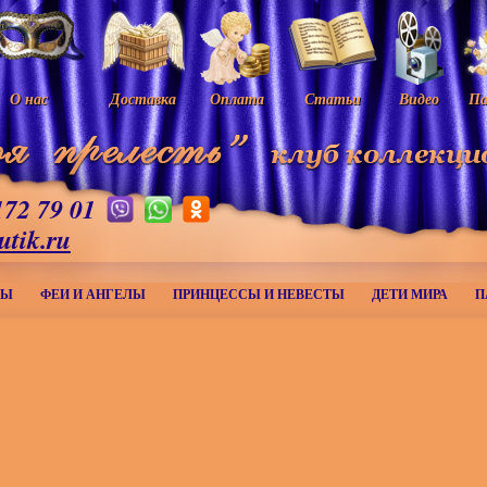
О нас
Доставка
Оплата
Статьи
Видео
Па
172 79 01
utik.ru
МЫ
ФЕИ И АНГЕЛЫ
ПРИНЦЕССЫ И НЕВЕСТЫ
ДЕТИ МИРА
П