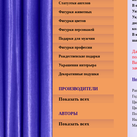
Статуэтки ангелов
В 
Ун
Фигурки животных
Ук
Фигурки цветов
до
ко
Фигурки персонажей
В 
Подарки для мужчин
ша
Фигурки профессии
Да
Рождественские подарки
по
Ва
Украшения интерьера
за
Декоративные подушки
На
ПРОИЗВОДИТЕЛИ
Ра
Го
Показать всех
Цв
Цв
АВТОРЫ
По
На
Показать всех
Ма