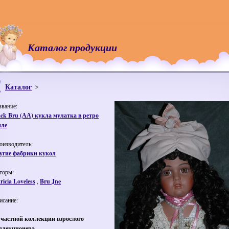
Каталог продукции
Каталог
звание:
ack Bru (АА) кукла мулатка в ретро
иле
оизводитель:
угие фабрики кукол
торы:
ricia Loveless
,
Bru Jne
исание:
 частной коллекции взрослого
ллекционера.