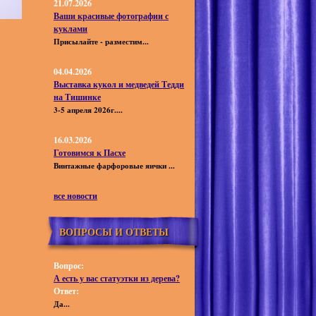
21.07.2026
Ваши красивые фотографии с
куклами
Присылайте - разместим...
04.04.2026
Выставка кукол и медведей Тедди
на Тишинке
3-5 апреля 2026г....
16.03.2026
Готовимся к Пасхе
Винтажные фарфоровые яички ...
все новости
ВОПРОСЫ И ОТВЕТЫ
Вопрос:
А есть у вас статуэтки из дерева?
Ответ:
Да...