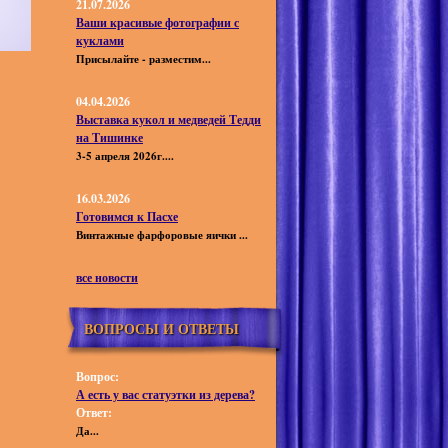
21.07.2026
Ваши красивые фотографии с
куклами
Присылайте - разместим...
04.04.2026
Выставка кукол и медведей Тедди
на Тишинке
3-5 апреля 2026г....
16.03.2026
Готовимся к Пасхе
Винтажные фарфоровые яички ...
все новости
ВОПРОСЫ И ОТВЕТЫ
Вопрос:
А есть у вас статуэтки из дерева?
Ответ:
Да...