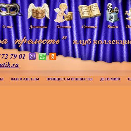
О нас
Доставка
Оплата
Статьи
Видео
Па
172 79 01
utik.ru
МЫ
ФЕИ И АНГЕЛЫ
ПРИНЦЕССЫ И НЕВЕСТЫ
ДЕТИ МИРА
П