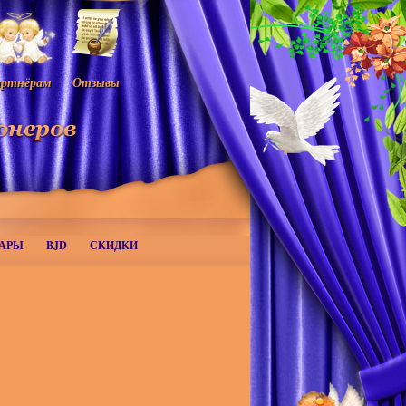
ртнёрам
Отзывы
АРЫ
BJD
СКИДКИ