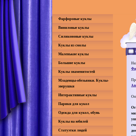
Фарфоровые куклы
Виниловые куклы
Силиконовые куклы
Куклы из смолы
Маленькие куклы
Большие куклы
На
Фа
Куклы знаменитостей
Пр
Младенцы-обезьянки. Куклы-
An
зверушки
Интерактивные куклы
Оп
Парики для кукол
От
Одежда для кукол, обувь
ми
уш
Куклы на юбилей
сч
Статуэтки людей
до