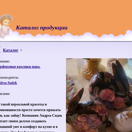
Каталог продукции
Каталог
звание:
рфоровые кролики пара.
оизводитель:
drea Sadek
исание:
 такой нереальной красоты и
мимишности просто хочется прижать
и, как зайцу! Компания Андреа Сидек
итает своим долгом создавать
машний уют и комфорт на кухне и в