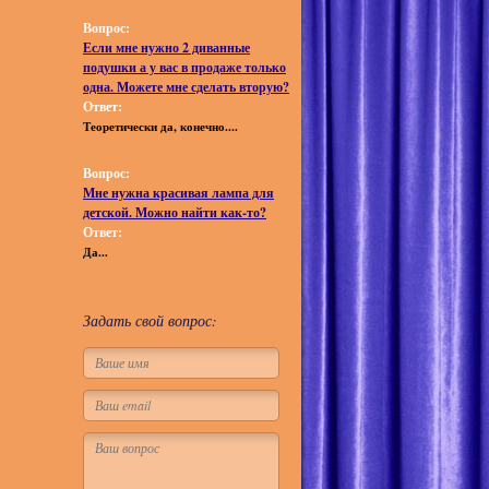
Вопрос:
Если мне нужно 2 диванные
подушки а у вас в продаже только
одна. Можете мне сделать вторую?
Ответ:
Теоретически да, конечно....
Вопрос:
Мне нужна красивая лампа для
детской. Можно найти как-то?
Ответ:
Да...
Задать свой вопрос: