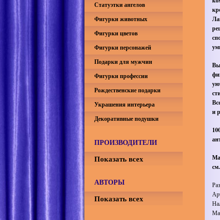
ко
Статуэтки ангелов
кр
Фигурки животных
Ла
ре
Фигурки цветов
сп
ум
Фигурки персонажей
Подарки для мужчин
Вы
фи
Фигурки профессии
ую
Рождественские подарки
ст
Вс
Украшения интерьера
и 
Декоративные подушки
10
ан
ПРОИЗВОДИТЕЛИ
Показать всех
Ма
см.
АВТОРЫ
Ра
Ар
Показать всех
На
Ма