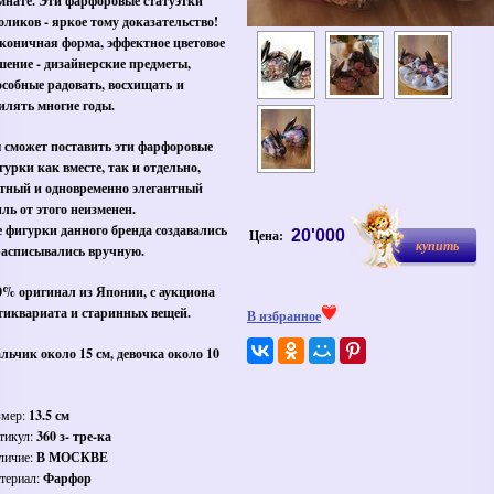
мнате. Эти фарфоровые статуэтки
оликов - яркое тому доказательство!
коничная форма, эффектное цветовое
шение - дизайнерские предметы,
особные радовать, восхищать и
илять многие годы.
 сможет поставить эти фарфоровые
гурки как вместе, так и отдельно,
тный и одновременно элегантный
иль от этого неизменен.
е фигурки данного бренда создавались
Цена:
20'000
купить
расписывались вручную.
0% оригинал из Японии, с аукциона
тиквариата и старинных вещей.
В избранное
льчик около 15 см, девочка около 10
змер:
13.5 см
тикул:
360 з- тре-ка
личие:
В МОСКВЕ
териал:
Фарфор