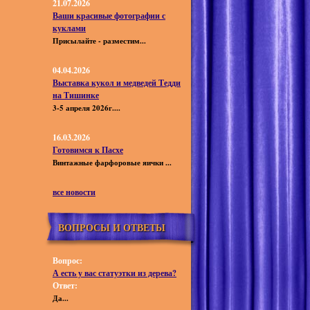
21.07.2026
Ваши красивые фотографии с
куклами
Присылайте - разместим...
04.04.2026
Выставка кукол и медведей Тедди
на Тишинке
3-5 апреля 2026г....
16.03.2026
Готовимся к Пасхе
Винтажные фарфоровые яички ...
все новости
ВОПРОСЫ И ОТВЕТЫ
Вопрос:
А есть у вас статуэтки из дерева?
Ответ:
Да...