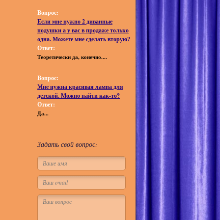
Вопрос:
Если мне нужно 2 диванные
подушки а у вас в продаже только
одна. Можете мне сделать вторую?
Ответ:
Теоретически да, конечно....
Вопрос:
Мне нужна красивая лампа для
детской. Можно найти как-то?
Ответ:
Да...
Задать свой вопрос: