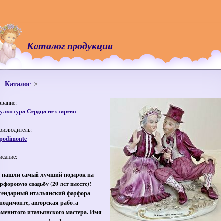
Каталог продукции
Каталог
звание:
ульптура Сердца не стареют
оизводитель:
podimonte
исание:
 нашли самый лучший подарок на
рфоровую свадьбу (20 лет вместе)!
гендарный итальянский фарфора
подимонте, авторская работа
аменитого итальянского мастера. Имя