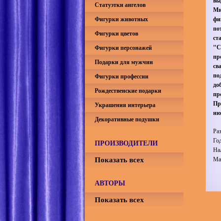
вы
Статуэтки ангелов
Ми
Фигурки животных
фи
по
Фигурки цветов
ст
"С
Фигурки персонажей
пр
Подарки для мужчин
св
по
Фигурки профессии
до
Рождественские подарки
пр
Пр
Украшения интерьера
ню
Декоративные подушки
Ра
Го
ПРОИЗВОДИТЕЛИ
На
Показать всех
Ма
АВТОРЫ
Показать всех