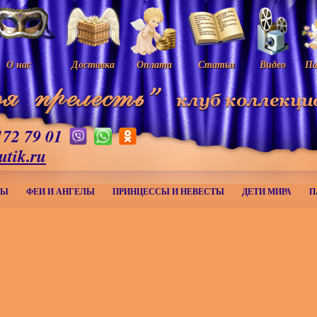
О нас
Доставка
Оплата
Статьи
Видео
Па
172 79 01
utik.ru
МЫ
ФЕИ И АНГЕЛЫ
ПРИНЦЕССЫ И НЕВЕСТЫ
ДЕТИ МИРА
П