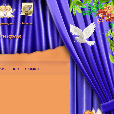
ртнёрам
Отзывы
АРЫ
BJD
СКИДКИ