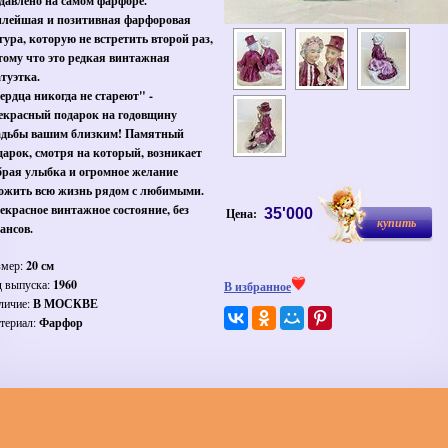
давлено на самом фарфоре.
лейшая и позитивная фарфоровая
гура, которую не встретить второй раз,
тому что это редкая винтажная
атуэтка.
ердца никогда не стареют" -
екрасный подарок на годовщину
адьбы вашим близким! Памятный
дарок, смотря на который, возникает
брая улыбка и огромное желание
ожить всю жизнь рядом с любимыми.
екрасное винтажное состояние, без
Цена:
35'000
купить
ансов.
змер:
20 см
д выпуска:
1960
В избранное
личие:
В МОСКВЕ
териал:
Фарфор