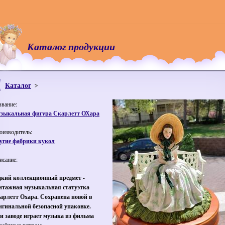
Каталог продукции
Каталог
звание:
зыкальная фигура Скарлетт ОХара
оизводитель:
угие фабрики кукол
исание:
дкий коллекционный предмет -
нтажная музыкальная статуэтка
арлетт Охара. Сохранена новой в
игинальной безопасной упаковке.
и заводе играет музыка из фильма