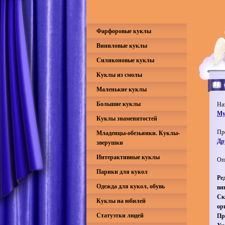
Фарфоровые куклы
Виниловые куклы
Силиконовые куклы
Куклы из смолы
Маленькие куклы
Большие куклы
На
Му
Куклы знаменитостей
Пр
Младенцы-обезьянки. Куклы-
Др
зверушки
Интерактивные куклы
Оп
Парики для кукол
Ре
Одежда для кукол, обувь
ви
Ск
Куклы на юбилей
ор
Статуэтки людей
Пр