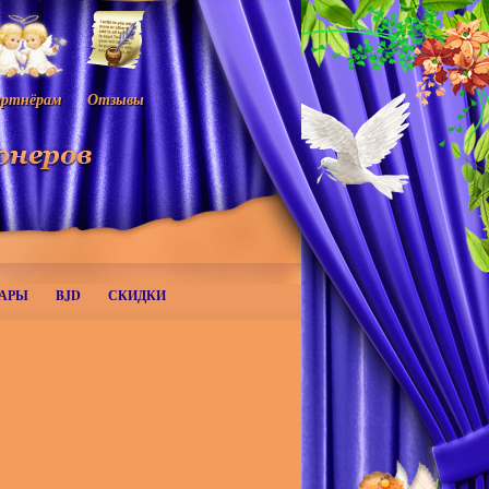
ртнёрам
Отзывы
АРЫ
BJD
СКИДКИ