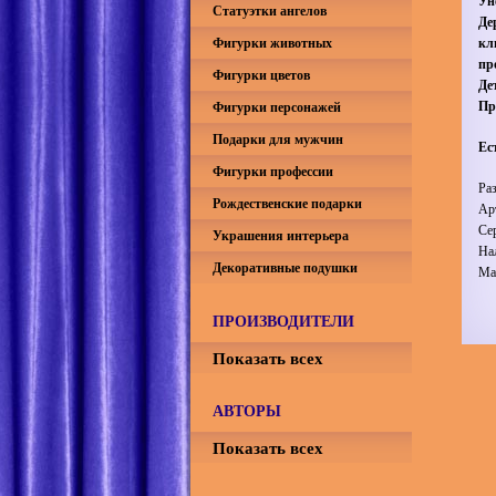
Ун
Статуэтки ангелов
Де
Фигурки животных
кл
пр
Фигурки цветов
Де
Пр
Фигурки персонажей
Подарки для мужчин
Ес
Фигурки профессии
Ра
Рождественские подарки
Ар
Се
Украшения интерьера
На
Декоративные подушки
Ма
ПРОИЗВОДИТЕЛИ
Показать всех
АВТОРЫ
Показать всех