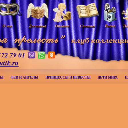
О нас
Доставка
Оплата
Статьи
Видео
Па
172 79 01
utik.ru
МЫ
ФЕИ И АНГЕЛЫ
ПРИНЦЕССЫ И НЕВЕСТЫ
ДЕТИ МИРА
П