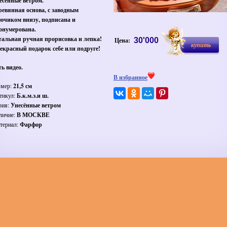
есённые ветром.
ревянная основа, с заводным
ючиком внизу, подписана и
онумерована.
тальная ручная прорисовка и лепка!
Цена:
30'000
купить
екрасный подарок себе или подруге!
ть видео.
В избранное
змер:
21,5 см
тикул:
Б.к.м.э.и ш.
рия:
Унесённые ветром
личие:
В МОСКВЕ
териал:
Фарфор