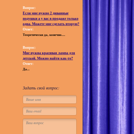
Вопрос:
Если мне нужно 2 диванные
подушки а у вас в продаже только
одна. Можете мне сделать вторую?
Ответ:
Теоретически да, конечно....
Вопрос:
Мне нужна красивая лампа для
детской. Можно найти как-то?
Ответ:
Да...
Задать свой вопрос: