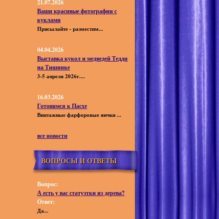
21.07.2026
Ваши красивые фотографии с
куклами
Присылайте - разместим...
04.04.2026
Выставка кукол и медведей Тедди
на Тишинке
3-5 апреля 2026г....
16.03.2026
Готовимся к Пасхе
Винтажные фарфоровые яички ...
все новости
ВОПРОСЫ И ОТВЕТЫ
Вопрос:
А есть у вас статуэтки из дерева?
Ответ:
Да...