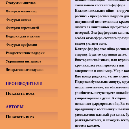
Статуэтки ангелов
фамильного костяного фарфора.
Каждое пасхальное яйцо - это руч
Фигурки животных
роспись - прекрасный подарок дл
Фигурки цветов
искушенной ценительницы красо
любителя винтажных предметов с
Фигурки персонажей
историей. Эта фарфоровая коллек
Подарки для мужчин
особая атмосфера светлого праздн
вашем уютном доме.
Фигурки профессии
Каждое фарфоровое яйцо расписа
Рождественские подарки
старину. Будь то картинки деток
Викторианской эпохи, или курочк
Украшения интерьера
кролики, все они переносят нас
Декоративные подушки
совершенно в иной мир. Мир в ко
Вам всегда радостно, уютно и спок
Подержав буквально минуту, в ру
ПРОИЗВОДИТЕЛИ
пасхальное яичко, вы обязательн
Показать всех
улыбнетесь, почувствуете спокойс
умиротворение в душе. А собрав
несколько фарфоровых яйц, Вы со
АВТОРЫ
праздничную обстановку и получ
удовольствие каждый раз когда, бу
Показать всех
разглядывать их, и находить всегд
новое в каждом.