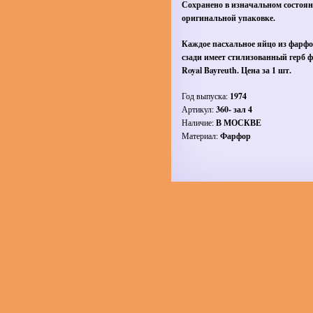
Сохранено в изначальном состоян
оригинальной упаковке.
Каждое пасхальное яйцо из фарфо
сзади имеет стилизованный герб 
Royal Bayreuth. Цена за 1 шт.
Год выпуска:
1974
Артикул:
360- зал 4
Наличие:
В МОСКВЕ
Материал:
Фарфор