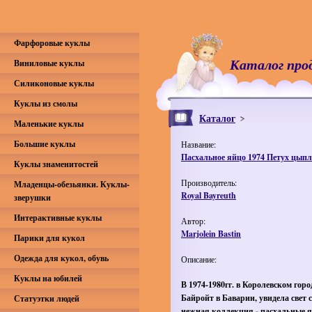
Фарфоровые куклы
Каталог про
Виниловые куклы
Силиконовые куклы
Куклы из смолы
Каталог
Маленькие куклы
Большие куклы
Название:
Пасхальное яйцо 1974 Петух цып
Куклы знаменитостей
Производитель:
Младенцы-обезьянки. Куклы-
Royal Bayreuth
зверушки
Интерактивные куклы
Автор:
Marjolein Bastin
Парики для кукол
Одежда для кукол, обувь
Описание:
Куклы на юбилей
В 1974-1980гг. в Королевском горо
Байройт в Баварии, увидела свет 
Статуэтки людей
нежная коллекция - пасхальные я