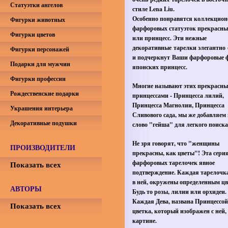
Статуэтки ангелов
стиле Lena Liu.
Особенно понравятся коллекцион
Фигурки животных
фарфоровых статуэток прекрасны
Фигурки цветов
или принцесс. Эти нежные
декоративные тарелки элегантно 
Фигурки персонажей
и подчеркнут Ваши фарфоровые 
Подарки для мужчин
японских принцесс.
Фигурки профессии
Многие называют этих прекрасных
Рождественские подарки
принцессами - Принцесса лилий,
Принцесса Магнолии, Принцесса
Украшения интерьера
Сливового сада, мы же добавляем 
Декоративные подушки
слово "гейша" для легкого поиска
Не зря говорят, что "женщины
ПРОИЗВОДИТЕЛИ
прекрасны, как цветы"! Эта сери
фарфоровых тарелочек явное
Показать всех
подтверждение. Каждая тарелочка
в ней, окружены определенным цв
АВТОРЫ
Будь то розы, лилии или орхидеи.
Каждая Дева, названа Принцессой
Показать всех
цветка, который изображен с ней,
картине.