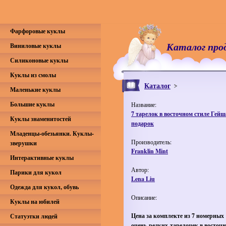
Фарфоровые куклы
Каталог про
Виниловые куклы
Силиконовые куклы
Куклы из смолы
Каталог
Маленькие куклы
Большие куклы
Название:
7 тарелок в восточном стиле Гейш
Куклы знаменитостей
подарок
Младенцы-обезьянки. Куклы-
Производитель:
зверушки
Franklin Mint
Интерактивные куклы
Автор:
Парики для кукол
Lena Liu
Одежда для кукол, обувь
Описание:
Куклы на юбилей
Цена за комплекте из 7 номерных
Статуэтки людей
очень редких тарелочек в восточ