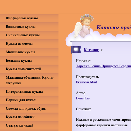
Фарфоровые куклы
Каталог про
Виниловые куклы
Силиконовые куклы
Куклы из смолы
Каталог
Маленькие куклы
Большие куклы
Название:
Тарелка Гейша Принцесса Георги
Куклы знаменитостей
Производитель:
Младенцы-обезьянки. Куклы-
Franklin Mint
зверушки
Интерактивные куклы
Автор:
Lena Liu
Парики для кукол
Одежда для кукол, обувь
Описание:
Куклы на юбилей
Нежные и роскошные лимитиров
фарфоровые тарелки настенные.
Статуэтки людей