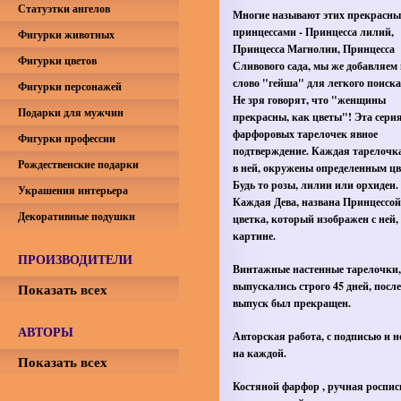
Статуэтки ангелов
Многие называют этих прекрасных
принцессами - Принцесса лилий,
Фигурки животных
Принцесса Магнолии, Принцесса
Фигурки цветов
Сливового сада, мы же добавляем 
слово "гейша" для легкого поиска
Фигурки персонажей
Не зря говорят, что "женщины
Подарки для мужчин
прекрасны, как цветы"! Эта сери
фарфоровых тарелочек явное
Фигурки профессии
подтверждение. Каждая тарелочка
Рождественские подарки
в ней, окружены определенным цв
Будь то розы, лилии или орхидеи.
Украшения интерьера
Каждая Дева, названа Принцессой
Декоративные подушки
цветка, который изображен с ней,
картине.
ПРОИЗВОДИТЕЛИ
Винтажные настенные тарелочки,
выпускались строго 45 дней, после
Показать всех
выпуск был прекращен.
АВТОРЫ
Авторская работа, с подписью и 
на каждой.
Показать всех
Костяной фарфор , ручная роспис