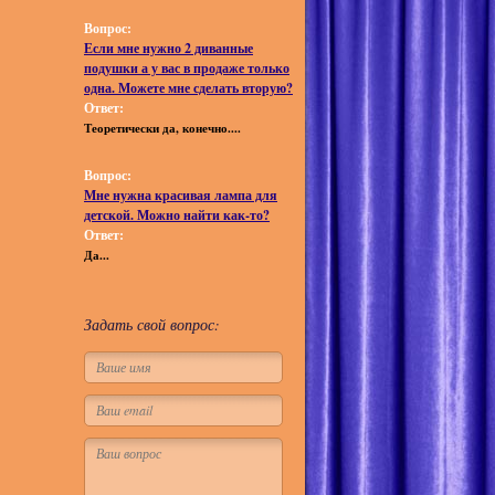
Вопрос:
Если мне нужно 2 диванные
подушки а у вас в продаже только
одна. Можете мне сделать вторую?
Ответ:
Теоретически да, конечно....
Вопрос:
Мне нужна красивая лампа для
детской. Можно найти как-то?
Ответ:
Да...
Задать свой вопрос: