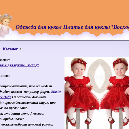
Одежда для кукол Платье для куклы"Восхо
Каталог
звание:
атье для куклы"Восход"
исание:
ращаем внимание, что все модели
дходят куклам (например фирмы
Master
ce Dolls
) и реальным девочкам.
% нарядов доставляются строго под
каз по предоплате.
ок ожидания около 1 месяца.
е наряды новые!
 можете выбрать нужный размер,