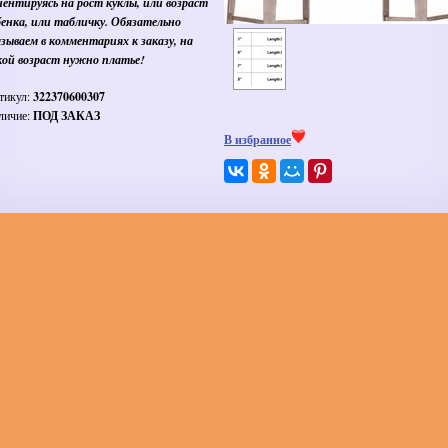
иентируясь на рост куклы, или возраст
бенка, или табличку. Обязательно
азываем в комментариях к заказу, на
кой возраст нужно платье!
тикул:
322370600307
личие:
ПОД ЗАКАЗ
В избранное