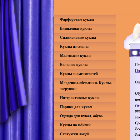
Фарфоровые куклы
Виниловые куклы
Силиконовые куклы
Куклы из смолы
Маленькие куклы
Большие куклы
На
Пл
Куклы знаменитостей
Оп
Младенцы-обезьянки. Куклы-
зверушки
Об
Интерактивные куклы
по
Pie
Парики для кукол
99
Одежда для кукол, обувь
за
Ср
Куклы на юбилей
Вс
Статуэтки людей
Вы