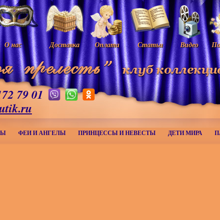
О нас
Доставка
Оплата
Статьи
Видео
Па
172 79 01
utik.ru
МЫ
ФЕИ И АНГЕЛЫ
ПРИНЦЕССЫ И НЕВЕСТЫ
ДЕТИ МИРА
П