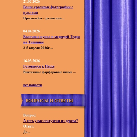
21.07.2026
Ваши красивые фотографии с
куклами
Присылайте - разместим...
04.04.2026
Выставка кукол и медведей Тедди
на Тишинке
3-5 апреля 2026г....
16.03.2026
Готовимся к Пасхе
Винтажные фарфоровые яички ...
все новости
ВОПРОСЫ И ОТВЕТЫ
Вопрос:
А есть у вас статуэтки из дерева?
Ответ:
Да...