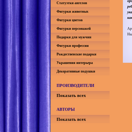
ор
Статуэтки ангелов
ре
Фигурки животных
ук
ка
Фигурки цветов
Фигурки персонажей
Ар
На
Подарки для мужчин
Фигурки профессии
Рождественские подарки
Украшения интерьера
Декоративные подушки
ПРОИЗВОДИТЕЛИ
Показать всех
АВТОРЫ
Показать всех