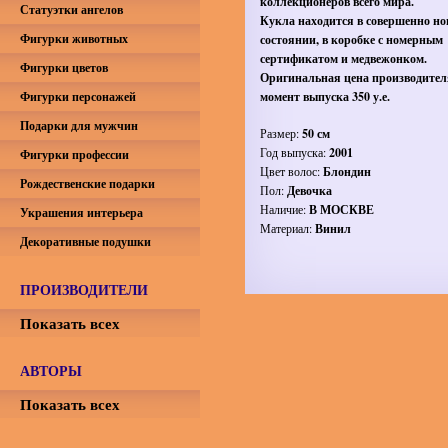
коллекционеров всего мира.
Статуэтки ангелов
Кукла находится в совершенно но
Фигурки животных
состоянии, в коробке с номерным
сертификатом и медвежонком.
Фигурки цветов
Оригинальная цена производител
Фигурки персонажей
момент выпуска 350 у.е.
Подарки для мужчин
Размер:
50 см
Год выпуска:
2001
Фигурки профессии
Цвет волос:
Блондин
Рождественские подарки
Пол:
Девочка
Наличие:
В МОСКВЕ
Украшения интерьера
Материал:
Винил
Декоративные подушки
ПРОИЗВОДИТЕЛИ
Показать всех
АВТОРЫ
Показать всех