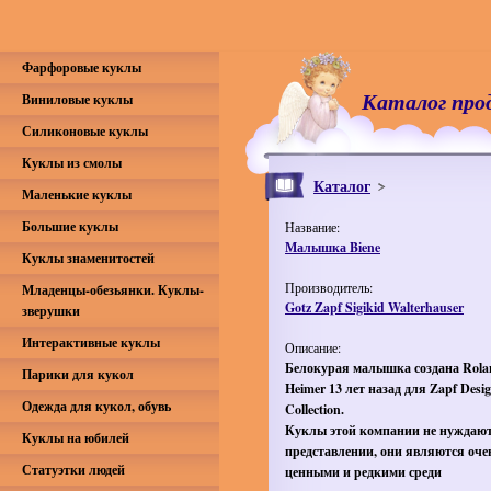
Фарфоровые куклы
Каталог про
Виниловые куклы
Силиконовые куклы
Куклы из смолы
Каталог
Маленькие куклы
Большие куклы
Название:
Малышка Biene
Куклы знаменитостей
Производитель:
Младенцы-обезьянки. Куклы-
Gotz Zapf Sigikid Walterhauser
зверушки
Интерактивные куклы
Описание:
Белокурая малышка создана Rola
Парики для кукол
Heimer 13 лет назад для Zapf Desi
Одежда для кукол, обувь
Collection
.
Куклы этой компании не нуждают
Куклы на юбилей
представлении, они являются оче
Статуэтки людей
ценными и редкими среди