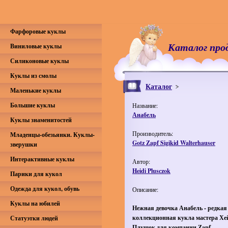
Фарфоровые куклы
Каталог про
Виниловые куклы
Силиконовые куклы
Куклы из смолы
Каталог
Маленькие куклы
Большие куклы
Название:
Анабель
Куклы знаменитостей
Производитель:
Младенцы-обезьянки. Куклы-
Gotz Zapf Sigikid Walterhauser
зверушки
Интерактивные куклы
Автор:
Heidi Plusczok
Парики для кукол
Одежда для кукол, обувь
Описание:
Куклы на юбилей
Нежная девочка Анабель - редкая
коллекционная кукла мастера Хе
Статуэтки людей
Плущок для компании Zapf.