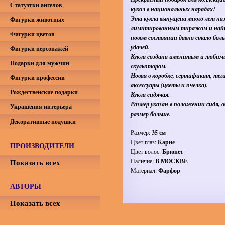
Статуэтки ангелов
кукол в национальных нарядах!
Эта кукла выпущена много лет на
Фигурки животных
лимитированным тиражом и найт
Фигурки цветов
новом состоянии давно стало бол
удачей.
Фигурки персонажей
Кукла создана именитым и люби
Подарки для мужчин
скульптором.
Новая в коробке, сертификат, теги
Фигурки профессии
аксессуары (цветы и пчелка).
Рождественские подарки
Кукла сидячая.
Размер указан в положении сидя, 
Украшения интерьера
размер больше.
Декоративные подушки
Размер:
35 см
Цвет глаз:
Карие
ПРОИЗВОДИТЕЛИ
Цвет волос:
Брюнет
Показать всех
Наличие:
В МОСКВЕ
Материал:
Фарфор
АВТОРЫ
Показать всех