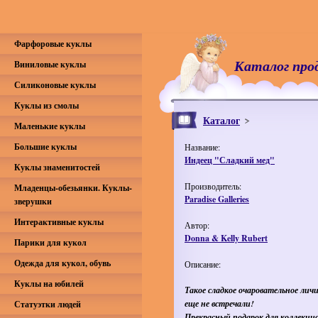
Фарфоровые куклы
Каталог про
Виниловые куклы
Силиконовые куклы
Куклы из смолы
Каталог
Маленькие куклы
Большие куклы
Название:
Индеец "Сладкий мед"
Куклы знаменитостей
Производитель:
Младенцы-обезьянки. Куклы-
Paradise Galleries
зверушки
Интерактивные куклы
Автор:
Donna & Kelly Rubert
Парики для кукол
Одежда для кукол, обувь
Описание:
Куклы на юбилей
Такое сладкое очаровательное лич
еще не встречали!
Статуэтки людей
Прекрасный подарок для коллекци