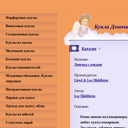
Фарфоровые куклы
Кукла Девочк
Виниловые куклы
Силиконовые куклы
Куклы из смолы
Каталог
Маленькие куклы
Большие куклы
Название:
Девочка с очками
Куклы знаменитостей
Производитель:
Младенцы-обезьянки. Куклы-
Lloyd & Lee Middleton
зверушки
Интерактивные куклы
Автор:
Lee Middleton
Парики для кукол
Одежда для кукол, обувь
Описание:
Куклы на юбилей
Очень многие коллекционеры
любят кукол-очкариков.
Статуэтки людей
Эта милая, забавная девочка -