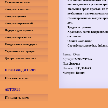
Статуэтки ангелов
коллекционная кукла-очкари
Малышка вроде простая, но о
Фигурки животных
необычная и запоминающаяся
Фигурки цветов
Лимитированный выпуск пр
лет.
Фигурки персонажей
Трудно встретить.
Подарки для мужчин
Хранилась всегда в коробке, н
состояние.
Фигурки профессии
Очки в комплекте.
Рождественские подарки
Сертификат, коробка, библия.
Украшения интерьера
Размер:
43 см
Декоративные подушки
Артикул:
272455949176
Пол:
Девочка
Наличие:
ПОД ЗАКАЗ
ПРОИЗВОДИТЕЛИ
Материал:
Винил
Показать всех
АВТОРЫ
Показать всех