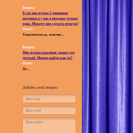
Вопрос:
Если мне нужно 2 диванные
подушки а у вас в продаже только
одна. Можете мне сделать вторую?
Ответ:
Теоретически да, конечно....
Вопрос:
Мне нужна красивая лампа для
детской. Можно найти как-то?
Ответ:
Да...
Задать свой вопрос: