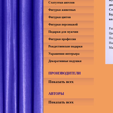
Статуэтки ангелов
до
Ст
Фигурки животных
Бу
Фигурки цветов
ко
Фигурки персонажей
Ра
Подарки для мужчин
Цв
По
Фигурки профессии
На
Рождественские подарки
Ма
Украшения интерьера
Декоративные подушки
ПРОИЗВОДИТЕЛИ
Показать всех
АВТОРЫ
Показать всех