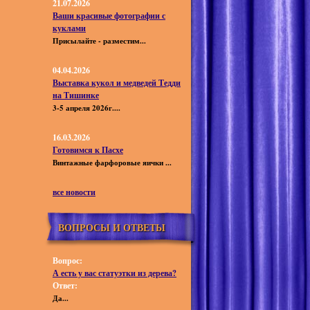
21.07.2026
Ваши красивые фотографии с
куклами
Присылайте - разместим...
04.04.2026
Выставка кукол и медведей Тедди
на Тишинке
3-5 апреля 2026г....
16.03.2026
Готовимся к Пасхе
Винтажные фарфоровые яички ...
все новости
ВОПРОСЫ И ОТВЕТЫ
Вопрос:
А есть у вас статуэтки из дерева?
Ответ:
Да...