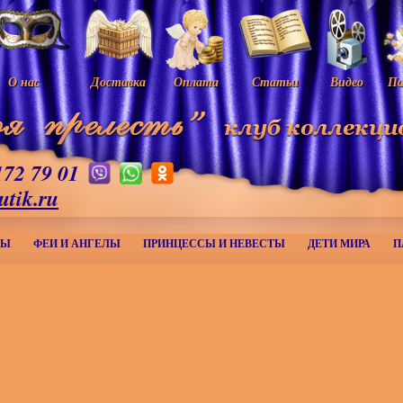
О нас
Доставка
Оплата
Статьи
Видео
Па
172 79 01
utik.ru
МЫ
ФЕИ И АНГЕЛЫ
ПРИНЦЕССЫ И НЕВЕСТЫ
ДЕТИ МИРА
П