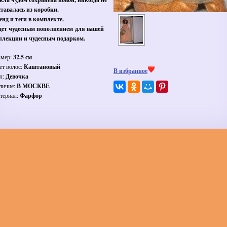
ставалась из коробки.
енд и теги в комплекте.
дет чудесным пополнением для вашей
ллекции и чудесным подарком.
змер:
32.5 см
ет волос:
Каштановый
В избранное
л:
Девочка
личие:
В МОСКВЕ
териал:
Фарфор