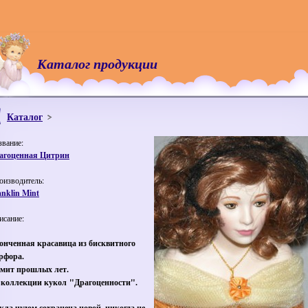
Каталог продукции
Каталог
звание:
агоценная Цитрин
оизводитель:
anklin Mint
исание:
онченная красавица из бисквитного
рфора.
мит прошлых лет.
 коллекции кукол "Драгоценности".
кла чудом сохранена новой, никогда не