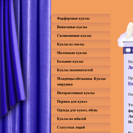
Фарфоровые куклы
Виниловые куклы
Силиконовые куклы
Куклы из смолы
Маленькие куклы
Большие куклы
На
Др
Куклы знаменитостей
Пр
Младенцы-обезьянки. Куклы-
Fr
зверушки
Интерактивные куклы
Оп
Парики для кукол
Ут
Одежда для кукол, обувь
фа
Ли
Куклы на юбилей
Из
Статуэтки людей
Ку