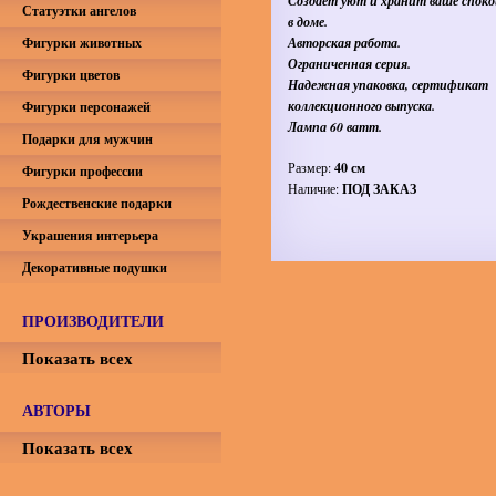
Создает уют и хранит ваше спок
Статуэтки ангелов
в доме.
Фигурки животных
Авторская работа.
Ограниченная серия.
Фигурки цветов
Надежная упаковка, сертификат
коллекционного выпуска.
Фигурки персонажей
Лампа 60 ватт.
Подарки для мужчин
Размер:
40 см
Фигурки профессии
Наличие:
ПОД ЗАКАЗ
Рождественские подарки
Украшения интерьера
Декоративные подушки
ПРОИЗВОДИТЕЛИ
Показать всех
АВТОРЫ
Показать всех