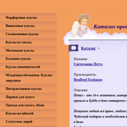
Фарфоровые куклы
Каталог про
Виниловые куклы
Силиконовые куклы
Куклы из смолы
Каталог
Маленькие куклы
Большие куклы
Название:
Светильник Петух
Куклы знаменитостей
Производитель:
Младенцы-обезьянки. Куклы-
Bradford Exchange
зверушки
Интерактивные куклы
Описание:
Петух - это 10-е животное, котор
Парики для кукол
пришло к Будде в день сотворение 
Одежда для кукол, обувь
Петушок любит всё яркое, любит 
Куклы на юбилей
Чудесный подарок и необходимая 
Статуэтки людей
в доме.