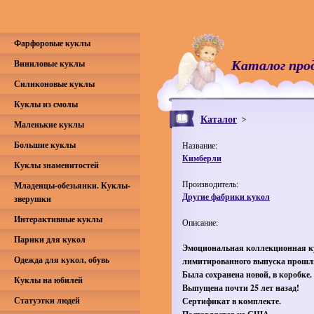
Фарфоровые куклы
Каталог про
Виниловые куклы
Силиконовые куклы
Куклы из смолы
Каталог
Маленькие куклы
Большие куклы
Название:
Кимберли
Куклы знаменитостей
Производитель:
Младенцы-обезьянки. Куклы-
Другие фабрики кукол
зверушки
Интерактивные куклы
Описание:
Парики для кукол
Эмоциональная коллекционная ку
Одежда для кукол, обувь
лимитированного выпуска прошл
Была сохранена новой, в коробке.
Куклы на юбилей
Выпущена почти 25 лет назад!
Статуэтки людей
Сертификат в комплекте.