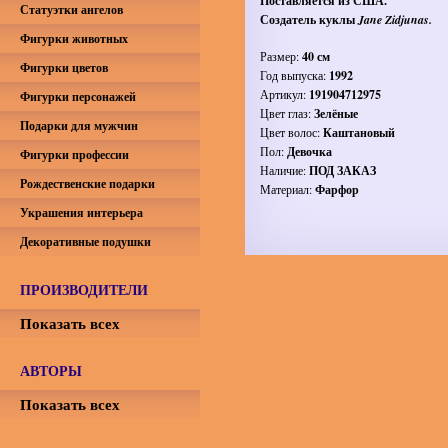
Поставляется из США.
Статуэтки ангелов
Создатель куклы
Jane Zidjunas.
Фигурки животных
Размер:
40 см
Фигурки цветов
Год выпуска:
1992
Артикул:
191904712975
Фигурки персонажей
Цвет глаз:
Зелёные
Подарки для мужчин
Цвет волос:
Каштановый
Пол:
Девочка
Фигурки профессии
Наличие:
ПОД ЗАКАЗ
Рождественские подарки
Материал:
Фарфор
Украшения интерьера
Декоративные подушки
ПРОИЗВОДИТЕЛИ
Показать всех
АВТОРЫ
Показать всех