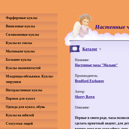
Фарфоровые куклы
Настенные 
Виниловые куклы
Силиконовые куклы
Куклы из смолы
Каталог
Маленькие куклы
Большие куклы
Название:
Настенные часы "Малыш"
Куклы знаменитостей
Производитель:
Младенцы-обезьянки. Куклы-
Bradford Exchange
зверушки
Интерактивные куклы
Автор:
Sherry Rawn
Парики для кукол
Одежда для кукол, обувь
Описание:
Куклы на юбилей
Первые в своем роде, часы позво
сделать приятный акцент, для дет
Статуэтки людей
вашего дома или даже офиса, того 