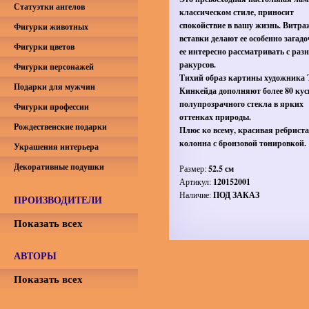
Статуэтки ангелов
классическом стиле, приносит
спокойствие в вашу жизнь. Витр
Фигурки животных
вставки делают ее особенно загад
Фигурки цветов
ее интересно рассматривать с раз
ракурсов.
Фигурки персонажей
Тихий образ картины художника 
Подарки для мужчин
Кинкейда дополняют более 80 кус
полупрозрачного стекла в ярких
Фигурки профессии
оттенках природы.
Рождественские подарки
Плюс ко всему, красивая ребрист
колонна с бронзовой тонировкой.
Украшения интерьера
Декоративные подушки
Размер:
52.5 см
Артикул:
120152001
Наличие:
ПОД ЗАКАЗ
ПРОИЗВОДИТЕЛИ
Показать всех
АВТОРЫ
Показать всех