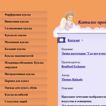
Фарфоровые куклы
Каталог про
Виниловые куклы
Силиконовые куклы
Куклы из смолы
Каталог
Маленькие куклы
Большие куклы
Название:
Лампа настольная "Сад под купо
Куклы знаменитостей
Производитель:
Младенцы-обезьянки. Куклы-
Bradford Exchange
зверушки
Интерактивные куклы
Автор:
Thomas Kinkade
Парики для кукол
Одежда для кукол, обувь
Описание:
Куклы на юбилей
Идеальное сочетание изобразител
искусства и освящения.
Статуэтки людей
Это превосходная настольная лам