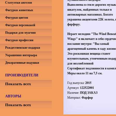
Статуэтки ангелов
Выполнена в стиле дорогих музы
шкатулок, найденных только в
Фигурки животных
антикварных магазинах. Богато
Фигурки цветов
украшена акцентами 22К золота, 
фарфору.
Фигурки персонажей
Подарки для мужчин
Играет мелодию "The Wind Benea
Wings" и включает в себя сердечн
Фигурки профессии
послание внутри: "Вы самый
Рождественские подарки
драгоценный камень в саду жизни
Это роскошная вещица станет
Украшения интерьера
изумительным, утонченным пода
Декоративные подушки
для возлюбленной
Сертификат подлинности в компл
Меры около 11 на 7,5 см.
ПРОИЗВОДИТЕЛИ
Год выпуска:
2015
Показать всех
Артикул:
122522001
Наличие:
ПОД ЗАКАЗ
АВТОРЫ
Материал:
Фарфор
Показать всех