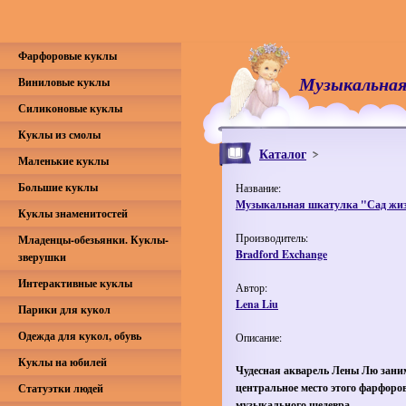
Фарфоровые куклы
Музыкальная
Виниловые куклы
Силиконовые куклы
Куклы из смолы
Каталог
Маленькие куклы
Большие куклы
Название:
Музыкальная шкатулка "Сад жи
Куклы знаменитостей
Производитель:
Младенцы-обезьянки. Куклы-
Bradford Exchange
зверушки
Интерактивные куклы
Автор:
Lena Liu
Парики для кукол
Одежда для кукол, обувь
Описание:
Куклы на юбилей
Чудесная акварель Лены Лю зани
центральное место этого фарфоро
Статуэтки людей
музыкального шедевра.