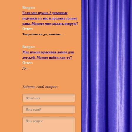
Вопрос:
Если мне нужно 2 диванные
подушки а у вас в продаже только
одна. Можете мне сделать вторую?
Ответ:
Теоретически да, конечно....
Вопрос:
Мне нужна красивая лампа для
детской. Можно найти как-то?
Ответ:
Да...
Задать свой вопрос: