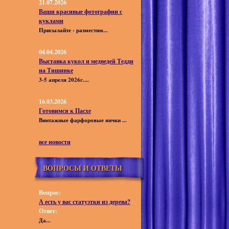
21.07.2026
Ваши красивые фотографии с
куклами
Присылайте - разместим...
04.04.2026
Выставка кукол и медведей Тедди
на Тишинке
3-5 апреля 2026г....
16.03.2026
Готовимся к Пасхе
Винтажные фарфоровые яички ...
все новости
ВОПРОСЫ И ОТВЕТЫ
Вопрос:
А есть у вас статуэтки из дерева?
Ответ:
Да...