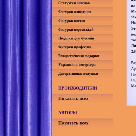
Статуэтки ангелов
из
Ми
Фигурки животных
за
Фигурки цветов
Но
Эт
Фигурки персонажей
по
Подарки для мужчин
то
Ли
Фигурки профессии
2.
Рождественские подарки
Ра
Украшения интерьера
Ар
Декоративные подушки
По
На
Ма
ПРОИЗВОДИТЕЛИ
Показать всех
АВТОРЫ
Показать всех