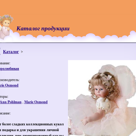
Каталог продукции
Каталог
звание:
ролюбивая
оизводитель:
rie Osmond
торы:
 Ann Pohlman
,
Marie Osmond
исание:
т более сладких коллекционных кукол
я подарка и для украшения личной
ллекции, чем лимитированный куклы