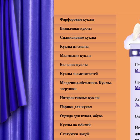
Фарфоровые куклы
Виниловые куклы
Силиконовые куклы
Куклы из смолы
Маленькие куклы
Большие куклы
На
Ми
Куклы знаменитостей
Пр
Младенцы-обезьянки. Куклы-
Ma
зверушки
Интерактивные куклы
Ав
Jo
Парики для кукол
Одежда для кукол, обувь
Оп
Куклы на юбилей
Не
дл
Статуэтки людей
ко