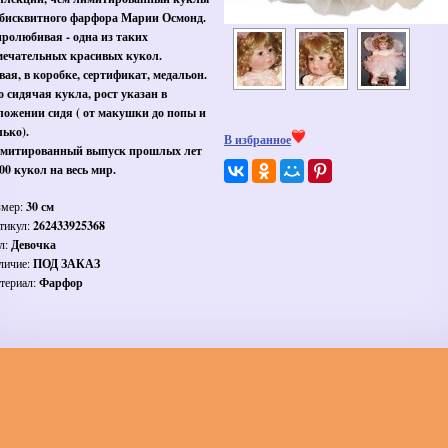
 бисквитного фарфора Марии Осмонд.
ролюбивая - одна из таких
мечательных красивых кукол.
вая, в коробке, сертификат, медальон.
о сидячая кукла, рост указан в
ложении сидя ( от макушки до попы и
лько).
В избранное
митированный выпуск прошлых лет
500 кукол на весь мир.
змер:
30 см
тикул:
262433925368
л:
Девочка
личие:
ПОД ЗАКАЗ
териал:
Фарфор