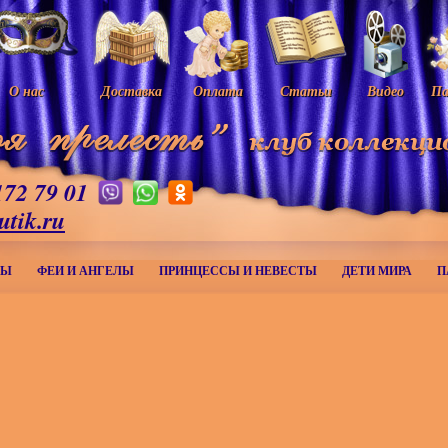
О нас
Доставка
Оплата
Статьи
Видео
Па
172 79 01
utik.ru
МЫ
ФЕИ И АНГЕЛЫ
ПРИНЦЕССЫ И НЕВЕСТЫ
ДЕТИ МИРА
П