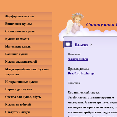
Фарфоровые куклы
Статуэтка 
Виниловые куклы
Силиконовые куклы
Куклы из смолы
Каталог
Маленькие куклы
Большие куклы
Название:
Аллюр любви
Куклы знаменитостей
Производитель:
Младенцы-обезьянки. Куклы-
Bradford Exchange
зверушки
Интерактивные куклы
Описание:
Парики для кукол
Ограниченный тираж.
Одежда для кукол, обувь
Затейливо изготовлено вручную
мастерами. А затем вручную окра
Куклы на юбилей
насыщенных красных оттенках, щ
Статуэтки людей
посыпана серебристым радужным