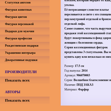
блеском, который мерцает от каж
Статуэтки ангелов
уголка.
Фигурки животных
Её потрясающее слоистое платье
переливается в свете с его глянцев
Фигурки цветов
перламутровой отделкой и бронзо
отделкой лифа.
Фигурки персонажей
Самое главное, что часть выручки
Подарки для мужчин
продажи этой коллекционной ста
будут пожертвованы в фонд здоро
Фигурки профессии
женщин с болезнями сердца.
Рождественские подарки
Серия коллекционных фигурок
представлена 3 статуэтками. Вы 
Украшения интерьера
купить одну или несколько из них
Декоративные подушки
Размер:
17.5 см
Год выпуска:
2014
ПРОИЗВОДИТЕЛИ
Артикул:
906070003
Показать всех
Серия:
Волшебное благословение 
Наличие:
ПОД ЗАКАЗ
Материал:
Фарфор
АВТОРЫ
Показать всех