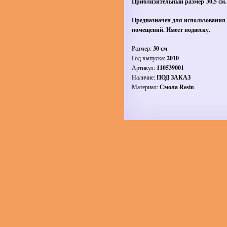
Приблизительный размер 30,5 см.
Предназначен для использования
помещений. Имеет подвеску.
Размер:
30 см
Год выпуска:
2010
Артикул:
110539001
Наличие:
ПОД ЗАКАЗ
Материал:
Смола Resin