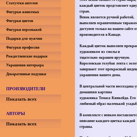
Статуэтки ангелов
каждый цветок представляет одну
стран.
Фигурки животных
Венок является ручной работой,
Фигурки цветов
выполнен ограниченным тиражом
доступен только на нашем сайте о
Фигурки персонажей
производителя в Канаде.
Подарки для мужчин
Каждый цветок выполнен прекр
Фигурки профессии
художником из смолы и
Рождественские подарки
тщательно окрашен вручную.
Королевская голубая лента с золо
Украшения интерьера
завершает этот прекрасный шедев
Декоративные подушки
украшения вашего дома.
В центральной части воссоздана 
ПРОИЗВОДИТЕЛИ
домашняя картина
художника Томаса Кинкейда. Его
Показать всех
любимый образ маленькой усадьб
АВТОРЫ
В комплекте с венком поставляет
описание каждого цветка каждой
Показать всех
страны.