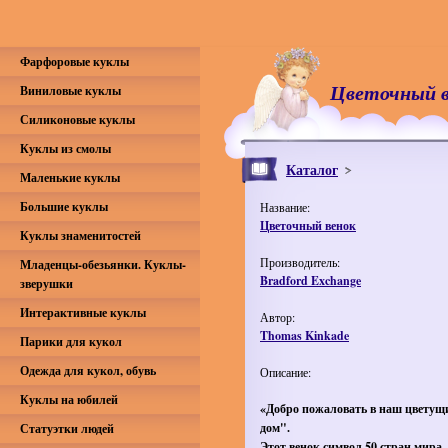
Фарфоровые куклы
Цветочный в
Виниловые куклы
Силиконовые куклы
Куклы из смолы
Каталог
Маленькие куклы
Большие куклы
Название:
Цветочный венок
Куклы знаменитостей
Производитель:
Младенцы-обезьянки. Куклы-
Bradford Exchange
зверушки
Интерактивные куклы
Автор:
Thomas Kinkade
Парики для кукол
Одежда для кукол, обувь
Описание:
Куклы на юбилей
«Добро пожаловать в наш цветущ
дом".
Статуэтки людей
Этот венок символ 50 стран мира,