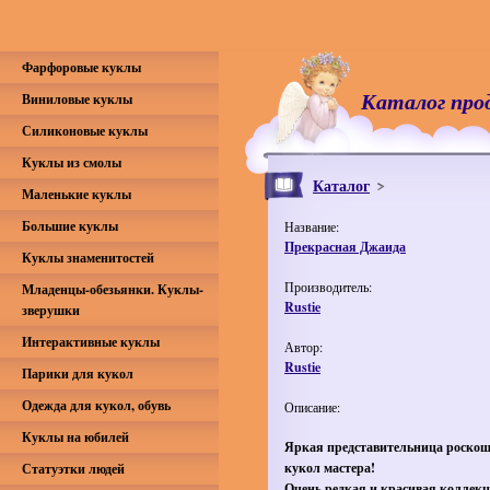
Фарфоровые куклы
Каталог про
Виниловые куклы
Силиконовые куклы
Куклы из смолы
Каталог
Маленькие куклы
Большие куклы
Название:
Прекрасная Джаида
Куклы знаменитостей
Производитель:
Младенцы-обезьянки. Куклы-
Rustie
зверушки
Интерактивные куклы
Автор:
Rustie
Парики для кукол
Одежда для кукол, обувь
Описание:
Куклы на юбилей
Яркая представительница роско
кукол мастера!
Статуэтки людей
Очень редкая и красивая коллек