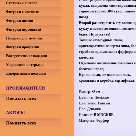
Статуэтки ангелов
кукла, выпущена лимитированн
тиражом только 300 кукол, много
Фигурки животных
назад.
Фигурки цветов
Второй раз встретить эту коллек
куклу в новом состоянии, возможн
Фигурки персонажей
будет. Не упустите!
Подарки для мужчин
Томные изумрудные глаза,
аристократичные черты лица, бо
Фигурки профессии
стройная красавица из фарфора 
Рождественские подарки
качества.
Отдельное восхищение вызывает е
Украшения интерьера
богатый наряд.
Декоративные подушки
Кукла новая, не выставлялась,
хранилась в коробке, сертификат, 
ПРОИЗВОДИТЕЛИ
Размер:
85 см
Показать всех
Цвет глаз:
Зелёные
Цвет волос:
Рыжий
Пол:
Девочка
АВТОРЫ
Наличие:
В МОСКВЕ
Материал:
Фарфор
Показать всех