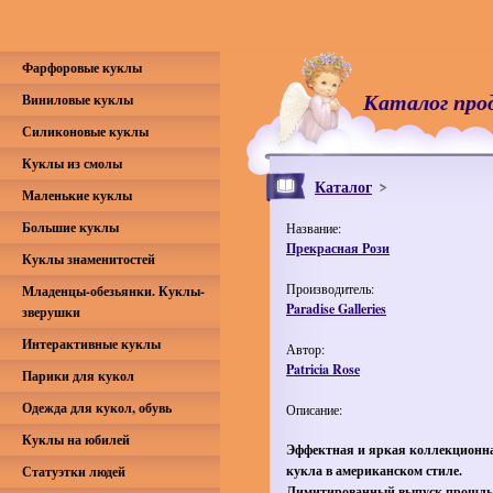
Фарфоровые куклы
Каталог про
Виниловые куклы
Силиконовые куклы
Куклы из смолы
Каталог
Маленькие куклы
Большие куклы
Название:
Прекрасная Рози
Куклы знаменитостей
Производитель:
Младенцы-обезьянки. Куклы-
Paradise Galleries
зверушки
Интерактивные куклы
Автор:
Patricia Rose
Парики для кукол
Одежда для кукол, обувь
Описание:
Куклы на юбилей
Эффектная и яркая коллекционн
кукла в американском стиле.
Статуэтки людей
Лимитированный выпуск прошлых