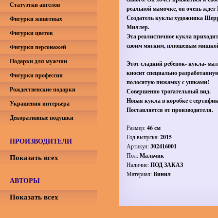
Статуэтки ангелов
реальной мамочке, он очень ждет 
Создатель куклы художника Шер
Фигурки животных
Миллер.
Фигурки цветов
Эта реалистичное кукла приходит
своим мягким, плюшевым мишко
Фигурки персонажей
Подарки для мужчин
Этот сладкий ребенок- кукла- ма
кносит специально разработанну
Фигурки профессии
полосатую пижамку с ушками!
Рождественские подарки
Совершенно трогательный вид.
Новая кукла в коробке с сертифи
Украшения интерьера
Поставляется от производителя.
Декоративные подушки
Размер:
46 см
Год выпуска:
2015
ПРОИЗВОДИТЕЛИ
Артикул:
302416001
Пол:
Мальчик
Показать всех
Наличие:
ПОД ЗАКАЗ
Материал:
Винил
АВТОРЫ
Показать всех