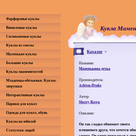
Фарфоровые куклы
Кукла Мамен
Виниловые куклы
Силиконовые куклы
Куклы из смолы
Каталог
Маленькие куклы
Большие куклы
Название:
Маменькина детка
Куклы знаменитостей
Производитель:
Младенцы-обезьянки. Куклы-
Ashton-Drake
зверушки
Интерактивные куклы
Автор:
Sherry Rawn
Парики для кукол
Одежда для кукол, обувь
Описание:
Куклы на юбилей
Он так сладко обнимает своего
плюшевого друга, что хочется обн
Статуэтки людей
самого. Он хочет прижаться к сво