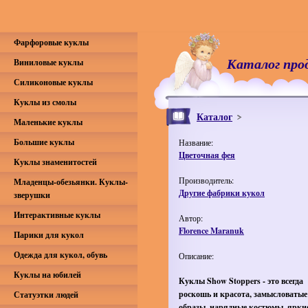
Фарфоровые куклы
Каталог про
Виниловые куклы
Силиконовые куклы
Куклы из смолы
Каталог
Маленькие куклы
Большие куклы
Название:
Цветочная фея
Куклы знаменитостей
Производитель:
Младенцы-обезьянки. Куклы-
Другие фабрики кукол
зверушки
Интерактивные куклы
Автор:
Florence Maranuk
Парики для кукол
Одежда для кукол, обувь
Описание:
Куклы на юбилей
Куклы Show Stoppers - это всегда
роскошь и красота, замысловатые
Статуэтки людей
образы, нарядные костюмы, яркие