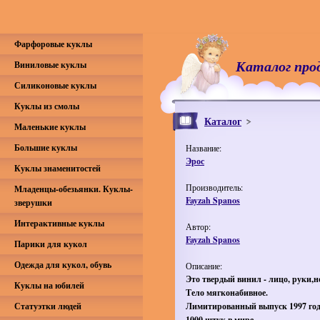
Фарфоровые куклы
Каталог про
Виниловые куклы
Силиконовые куклы
Куклы из смолы
Каталог
Маленькие куклы
Большие куклы
Название:
Эрос
Куклы знаменитостей
Производитель:
Младенцы-обезьянки. Куклы-
Fayzah Spanos
зверушки
Интерактивные куклы
Автор:
Fayzah Spanos
Парики для кукол
Одежда для кукол, обувь
Описание:
Это твердый винил - лицо, руки,н
Куклы на юбилей
Тело мягконабивное.
Статуэтки людей
Лимитированный выпуск 1997 год
1000 штук в мире.