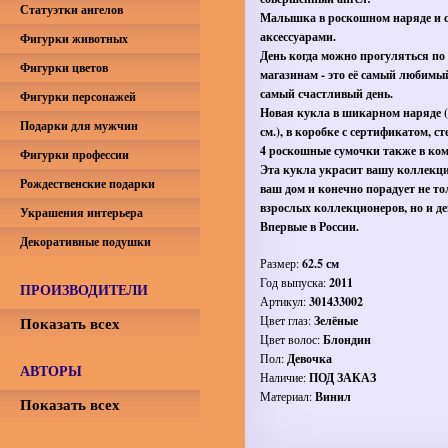
Статуэтки ангелов
Малышка в роскошном наряде и 
аксессуарами.
Фигурки животных
День когда можно прогуляться по
Фигурки цветов
магазинам - это её самый любимы
самый счастливый день.
Фигурки персонажей
Новая кукла в шикарном наряде (
Подарки для мужчин
см.), в коробке с сертификатом, с
4 роскошные сумочки также в ком
Фигурки профессии
Эта кукла украсит вашу коллекц
Рождественские подарки
ваш дом и конечно порадует не то
взрослых коллекционеров, но и де
Украшения интерьера
Впервые в России.
Декоративные подушки
Размер:
62.5 см
Год выпуска:
2011
ПРОИЗВОДИТЕЛИ
Артикул:
301433002
Показать всех
Цвет глаз:
Зелёные
Цвет волос:
Блондин
Пол:
Девочка
АВТОРЫ
Наличие:
ПОД ЗАКАЗ
Материал:
Винил
Показать всех