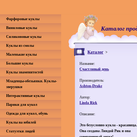
Фарфоровые куклы
Каталог про
Виниловые куклы
Силиконовые куклы
Куклы из смолы
Каталог
Маленькие куклы
Большие куклы
Название:
Счастливый день
Куклы знаменитостей
Производитель:
Младенцы-обезьянки. Куклы-
Ashton-Drake
зверушки
Интерактивные куклы
Автор:
Linda Rick
Парики для кукол
Одежда для кукол, обувь
Описание:
Куклы на юбилей
Это безусловно кукла - красавица.
Она создана Линдой Рик и она
Статуэтки людей
совершенный ангел!