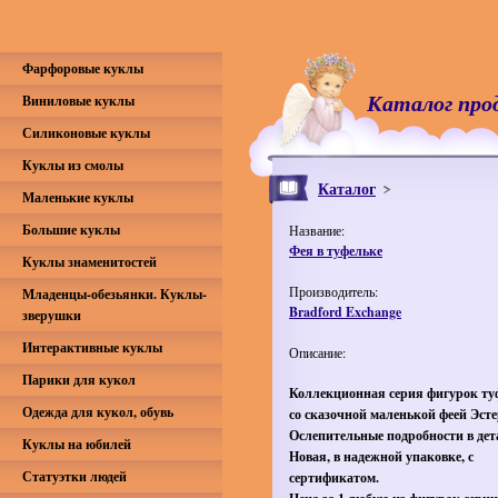
Фарфоровые куклы
Каталог про
Виниловые куклы
Силиконовые куклы
Куклы из смолы
Каталог
Маленькие куклы
Большие куклы
Название:
Фея в туфельке
Куклы знаменитостей
Производитель:
Младенцы-обезьянки. Куклы-
Bradford Exchange
зверушки
Интерактивные куклы
Описание:
Парики для кукол
Коллекционная серия фигурок ту
Одежда для кукол, обувь
со сказочной маленькой феей Эсте
Ослепительные подробности в дет
Куклы на юбилей
Новая, в надежной упаковке, с
Статуэтки людей
сертификатом.